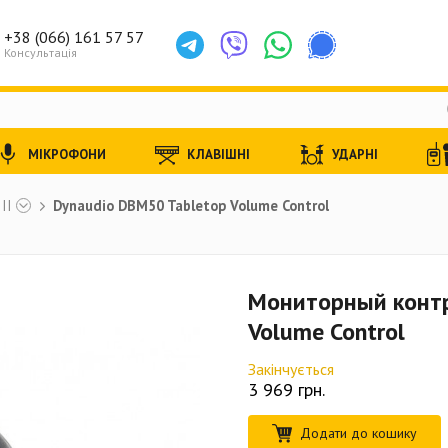
+38 (066) 161 57 57
Консультація
МІКРОФОНИ
КЛАВІШНІ
УДАРНІ
II
Dynaudio DBM50 Tabletop Volume Control
Мониторный контр
Volume Control
Закінчується
3 969
грн.
Додати до кошику