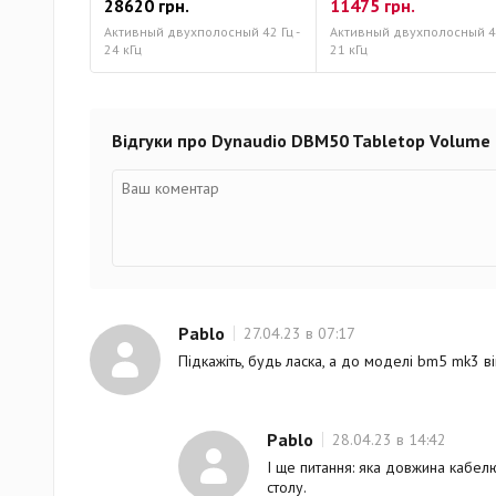
28620 грн.
11475 грн.
Активный двухполосный 42 Гц -
Активный двухполосный 46
24 кГц
21 кГц
Відгуки про Dynaudio DBM50 Tabletop Volume 
Pablo
27.04.23 в 07:17
Підкажіть, будь ласка, а до моделі bm5 mk3 ві
Pablo
28.04.23 в 14:42
І ще питання: яка довжина кабелю
столу.