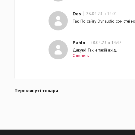
Des
28.04.23 в 14:01
Так. По сайту Dynaudio сомістні 
Pablo
28.04.23 в 14:47
Дякую! Так, є такій вхід.
Ответить
Переглянуті товари