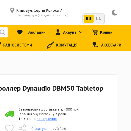
Київ, вул. Сергія Колоса 7
Наш шоурум (за домовленістю)
RU
UA
Закладки
Акаунт
Кошик
РАДІОСИСТЕМИ
КОМУТАЦІЯ
АКСЕСУАРИ
оллер Dynaudio DBM50 Tabletop
Безкоштовна доставка від 4000 грн.
Гарантія від магазину 2 роки
14 днів на
повернення
4 відгуки
525436