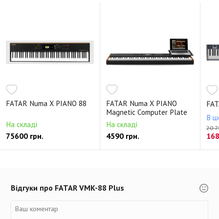
FATAR Numa X PIANO 88
FATAR Numa X PIANO
FAT
Magnetic Computer Plate
В ш
На складі
На складі
20 7
75600 грн.
4590 грн.
168
Відгуки про FATAR VMK-88 Plus