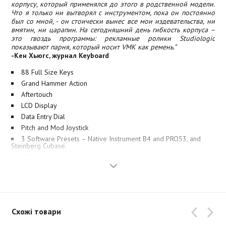
корпусу, который применялся до этого в родственной модели.
Что я только ни вытворял с инструментом, пока он постоянно
был со мной, - он стоически вынес все мои издевательства, ни
вмятин, ни царапин. На сегодняшний день гибкость корпуса –
это гвоздь программы: рекламные ролики Studiologic
показывают парня, который носит VMK как ремень.”
-Кен Хьюгс, журнал Keyboard
88 Full Size Keys
Grand Hammer Action
Aftertouch
LCD Display
Data Entry Dial
Pitch and Mod Joystick
3 Software Presets – Native Instrument B4 and PRO53, and
Steinberg Cubase.
27 User Programmable Presets
8 Programmable Knobs
9 Programmable Sliders
8 Programmable Buttons
5 Programmable Sequencer Buttons Section
Схожі товари
3 Programmable Pedal Inputs