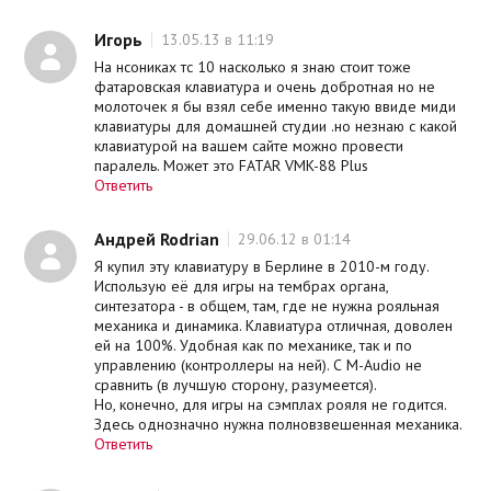
Игорь
13.05.13 в 11:19
На нсониках тс 10 насколько я знаю стоит тоже
фатаровская клавиатура и очень добротная но не
молоточек я бы взял себе именно такую ввиде миди
клавиатуры для домашней студии .но незнаю с какой
клавиатурой на вашем сайте можно провести
паралель. Может это FATAR VMK-88 Plus
Ответить
Андрей Rodrian
29.06.12 в 01:14
Я купил эту клавиатуру в Берлине в 2010-м году.
Использую её для игры на тембрах органа,
синтезатора - в общем, там, где не нужна рояльная
механика и динамика. Клавиатура отличная, доволен
ей на 100%. Удобная как по механике, так и по
управлению (контроллеры на ней). С M-Audio не
сравнить (в лучшую сторону, разумеется).
Но, конечно, для игры на сэмплах рояля не годится.
Здесь однозначно нужна полновзвешенная механика.
Ответить