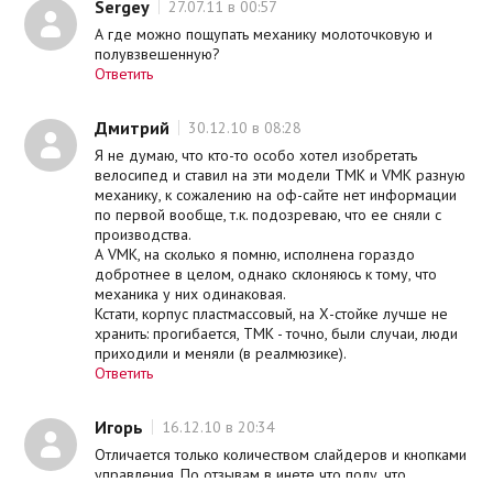
Sergey
27.07.11 в 00:57
А где можно пощупать механику молоточковую и
полувзвешенную?
Ответить
Дмитрий
30.12.10 в 08:28
Я не думаю, что кто-то особо хотел изобретать
велосипед и ставил на эти модели TMK и VMK разную
механику, к сожалению на оф-сайте нет информации
по первой вообще, т.к. подозреваю, что ее сняли с
производства.
А VMK, на сколько я помню, исполнена гораздо
добротнее в целом, однако склоняюсь к тому, что
механика у них одинаковая.
Кстати, корпус пластмассовый, на Х-стойке лучше не
хранить: прогибается, ТМК - точно, были случаи, люди
приходили и меняли (в реалмюзике).
Ответить
Игорь
16.12.10 в 20:34
Отличается только количеством слайдеров и кнопками
управления. По отзывам в инете что полу, что