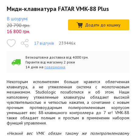
Миди-клавиатура FATAR VMK-88 Plus
В шоурумі
20 790 грн.
Додати до кошику
16 800
грн.
17 відгуків
239446x
Безкоштовна доставка від 4000 грн.
Гарантія від магазину 2 роки
14 днів на
повернення
Некоторым исполнителям больше нравится облегченная
клавиатура, а не утяжеленная система с молоточковым
механизмом. Studiologic позаботился и об этом. Наши
наполовину утяжеленные клавиатуры обладают высокой
чувствительностью и четкостью нажатия, а сочетание с новым
прочным противоударным полипропиленовым корпусом
уменьшает вес 88-клавишного контроллера до 7 кг! VMK-88
также обладает полным и простым в применении набором
функций управления.
«Низкий вес VMK обязан такому же полипропиленовому