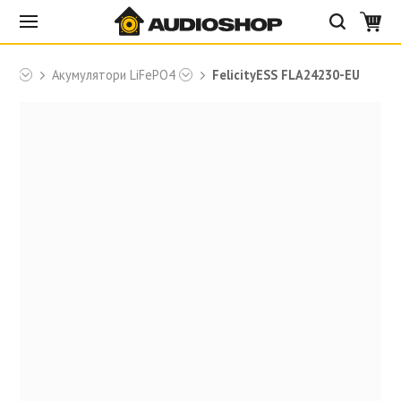
ESS
Акумулятори LiFePO4
FelicityESS FLA24230-EU