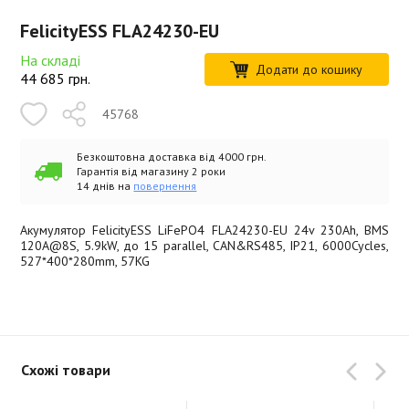
FelicityESS FLA24230-EU
На складі
Додати до кошику
44 685
грн.
45768
Безкоштовна доставка від 4000 грн.
Гарантія від магазину 2 роки
14 днів на
повернення
Акумулятор FelicityESS LiFePO4 FLA24230-EU 24v 230Ah, BMS
120A@8S, 5.9kW, до 15 parallel, CAN&RS485, IP21, 6000Cycles,
527*400*280mm, 57KG
Схожі товари