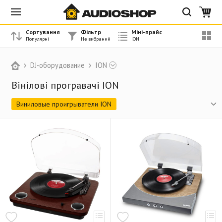
Сортування
Фільтр
Міні-прайс
DJ-оборудование
ION
Вінілові програвачі ION
Виниловые проигрыватели ION