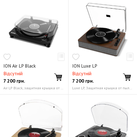
ION Air LP Black
ION Luxe LP
Відсутній
Відсутній
7 200
грн.
7 200
грн.
Air LP Black, защитная крышка от пыли, коврик (слипмат) из фетра, адаптер на 45 об/мин, USB-кабель (1,5 м), RCA-кабель (1 м), кабель Aux с мини-джеком 3,5 мм, блок питания, карта загрузки программного обеспечения, руководство пользователя Выходы 2 х RCA, выход для наушников 3,5 мм и дополнительный вход 3,5 мм, USB-порт
Luxe LP, Защитная крышка от пыли, Коврик (слипмат) из фетра, Адаптер на 45 об/мин, USB-кабель (1,5 м), Блок питания, Карта загрузки программного обеспечения, Руководство пользователя Выходы 2 x RCA, выход для наушников 3,5 мм и дополнительный вход 3,5 мм, USB-порт