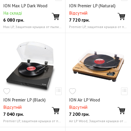
ION Max LP Dark Wood
ION Premier LP (Natural)
На складі
Відсутній
6 080
грн.
7 720
грн.
Max LP, Защитная крышка от пыли, Коврик (слипмат) из войлока, Адаптер на 45 об/мин, USB-кабель (1,5 м), Блок питания, Карта загрузки программного обеспечения, Руководство пользователя Выходы 2 x RCA, выход для наушников 3,5 мм и дополнительный вход 3,5 мм, USB-порт
Premier LP, защитная крышка от пыли, коврик (слипмат) из фетра, адаптер на 45 об/мин, USB-кабель (1,5 м), блок питания, карта загрузки программного обеспечения, руководство пользователя Выходы 2 x RCA, выход для наушников 3,5 мм и дополнительный вход 3,5 мм, USB-порт
ION Premier LP (Black)
ION Air LP Wood
Відсутній
Відсутній
7 040
грн.
7 200
грн.
Premier LP, защитная крышка от пыли, коврик (слипмат) из фетра, адаптер на 45 об/мин, USB-кабель (1,5 м), блок питания, карта загрузки программного обеспечения, руководство пользователя Выходы 2 x RCA, выход для наушников 3,5 мм и дополнительный вход 3,5 мм, USB-порт
Air LP Wood, Защитная крышка от пыли, Коврик (слипмат) из войлока, Адаптер на 45 об/мин, USB-кабель (1,5 м), RCA-кабель (1 м), Кабель Aux с миниджеком 3,5 мм, Блок питания, Карта загрузки программного обеспечения, Руководство пользователя Выходы 2 x RCA, выход для наушников 3,5 мм и дополнительный вход 3,5 мм, USB-порт