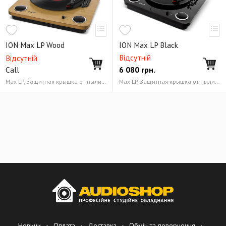
ION Max LP Wood
ION Max LP Black
Відсутній
Відсутній
6 080
грн.
Call
Max LP, Защитная крышка от пыли, Коврик (слипмат) из фетра, Адаптер на 45 об/мин, USB-кабель (1,5 м), Блок питания, Карта загрузки программного обеспечения, Руководство пользователя Выходы 2 х RCA, выход для наушников 3,5 мм и дополнительный вход 3,5 мм, USB-порт
Max LP, Защитная крышка от пыли, Коврик (слипмат) из фетра, Адаптер на 45 об/мин, USB-кабель (1,5 м), Блок питания, Карта загрузки программного обеспечения, Руководство пользователя Выходы 2 x RCA, выход для наушников 3,5 мм и дополнительный вход 3,5 мм, USB-порт
Новини
Оплата
Доставка
Обмін та повернення