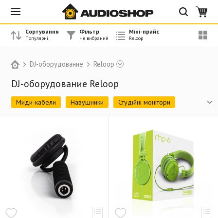
Сортування
Фільтр
Міні-прайс
DJ-оборудование
Reloop
DJ-оборудование Reloop
Миди-кабели
Навушники
Студійні монітори
Портативна акустика
USB мікрофони
DJ Мікшери
Програвачі вінілу/CD/USB/HDD
MIDI контролери
Рекордери, аудіо інтерфейси
Аксесуари для програвачів
Аксесуары
Знято з виробництва