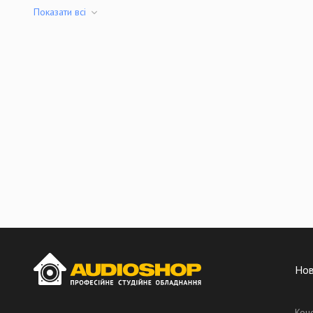
Показати всi
Но
Кон