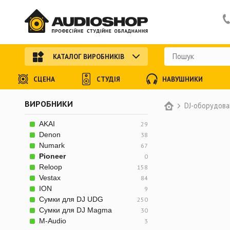
КАТАЛОГ ВИРОБНИКІВ
СЦЕНА
СТУДІЯ
НАВУШНИКИ
ВИРОБНИКИ
DJ-оборудова
AKAI
29
Denon
38
Numark
67
Pioneer
0
Reloop
158
Vestax
84
ION
9
Сумки для DJ UDG
250
Сумки для DJ Magma
30
M-Audio
3