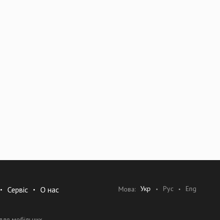
Укр
Рус
Eng
Мова:
Сервіс
О нас
для мобільних