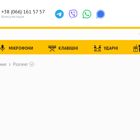
+38 (066) 161 57 57
Консультація
МІКРОФОНИ
КЛАВІШНІ
УДАРНІ
ние
Pioneer