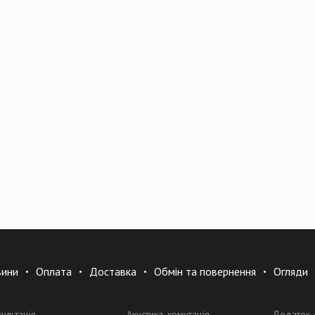
вини
Оплата
Доставка
Обмін та повернення
Огляди
сультація
Акустика, комутація
Додаток 