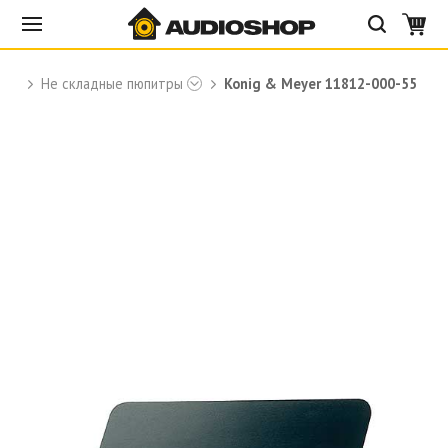
r
Не складные пюпитры
Konig & Meyer 11812-000-55