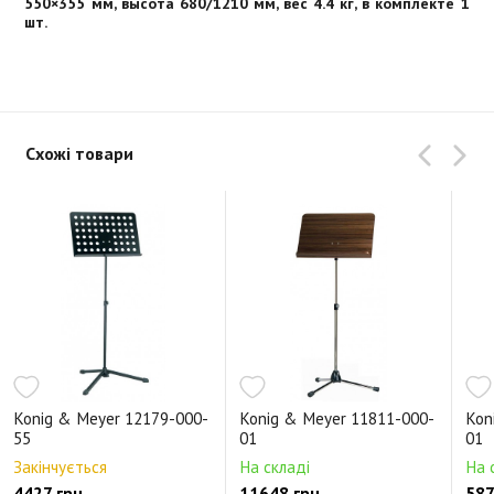
550×355 мм, высота 680/1210 мм, вес 4.4 кг, в комплекте 1
шт.
Схожі товари
Konig & Meyer 12179-000-
Konig & Meyer 11811-000-
Kon
55
01
01
Закінчується
На складі
На 
4427 грн.
11648 грн.
587