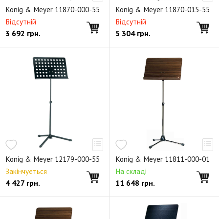
Держатели для микрофона
Аксессуары
Konig & Meyer 11870-000-55
Konig & Meyer 11870-015-55
Клавишные стойки X-образные
Відсутній
Відсутній
3 692
грн.
5 304
грн.
Клавишные стойки П-образные
Клавишные стойки n-ярусные
Стойки для аккордеонов
Аксессуары для клавишные стоек
Светильники
Банкетки
Стулья для клавишных
Стулья для пианистов
Стулья для барабанщика
Стулья универсальные
Аксессуары для стульев
Складные пюпитры
Не складные пюпитры
Деревянные пюпитры
Раздвижные пюпитры
Konig & Meyer 12179-000-55
Konig & Meyer 11811-000-01
Дирижерские пюпитры
Звукоизоляционные пюпитры
Закінчується
На складі
4 427
грн.
11 648
грн.
Подставки для нот
Освещение для пюпитров
Аксессуары к пюпитрам
Подставки и стойки для гитар
Держатели для гитар