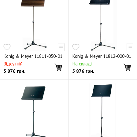
Подставки и держатели для струнных
Подставки и держатели для духовых
Подставки для ударных и перкуссии
Настроечный инструмент
Стойки для усилителей, микшеров и акустики
Konig & Meyer 11811-050-01
Konig & Meyer 11812-000-01
Держатели для наушников
Відсутній
На складі
5 876
грн.
5 876
грн.
19-дюймовое оборудование
Рэковые сетевые распределители
Стойки для акустики
Стойки для мониторов
Стойки-трубы для расширения
Настенные и потолочные кронштейны
Аксессуары для акустических стоек
Стойки для света
Аксессуары для световых приборов
Сценическое оборудование
Мультимедия-стойки