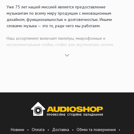
Уже 75 лет нашей миссией является предоставление
музыкантам по всему миру продукции с инновационным
дизайном, функциональностью и долговечностью. Иными
словами: музыка — это то, ради чего мы работаем.
Наш ассортимент включает пюпитры, микрофонные и
инструментальные стойки, стойки для акустических систем,
барабанные троны, стулья и банкетки, а также аксессуары для
светового, звукового и студийного оборудования. Мы открыты
для новейших тенденций и того, каким будет создание музыки в
будущем. Продукция для мультимедийного сегмента является
такой же частью нашего портфолио, как и изделия, которые
десятилетиями задают стандарты и уже стали настоящей
классикой.
От Вертхайма к мировому рынку — такова наша философия: в
соответствии с нашими стандартами качества практически все
металлические и пластиковые компоненты нашей продукции
производятся собственными силами. Мы понимаем
производство Made in Germany не только как инновационный
Новини
Оплата
Доставка
Обмін та повернення
подход и качественную продукцию, но и как обучение, развитие