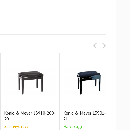
Konig & Meyer 13910-200-
Konig & Meyer 13901-100-
Kon
20
21
21
Закінчується
На складі
Зак