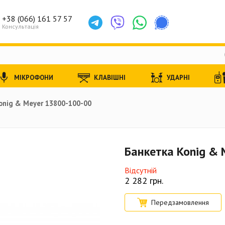
+38 (066) 161 57 57
Консультація
МІКРОФОНИ
КЛАВІШНІ
УДАРНІ
onig & Meyer 13800-100-00
Банкетка Konig &
Відсутній
2 282
грн.
Передзамовлення