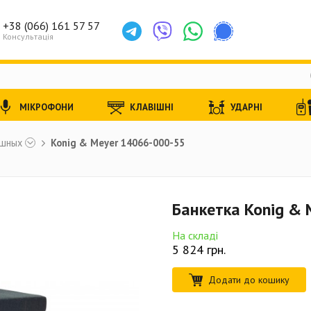
+38 (066) 161 57 57
Консультація
МІКРОФОНИ
КЛАВІШНІ
УДАРНІ
ишных
Konig & Meyer 14066-000-55
Банкетка Konig &
На складі
5 824
грн.
Додати до кошику