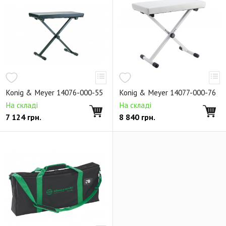
Подставки и держатели для струнных
Подставки и держатели для духовых
Подставки для ударных и перкуссии
Настроечный инструмент
Стойки для усилителей, микшеров и акустики
Konig & Meyer 14076-000-55
Konig & Meyer 14077-000-76
Держатели для наушников
На складі
На складі
7 124
грн.
8 840
грн.
19-дюймовое оборудование
Рэковые сетевые распределители
Стойки для акустики
Стойки для мониторов
Стойки-трубы для расширения
Настенные и потолочные кронштейны
Аксессуары для акустических стоек
Стойки для света
Аксессуары для световых приборов
Сценическое оборудование
Мультимедия-стойки