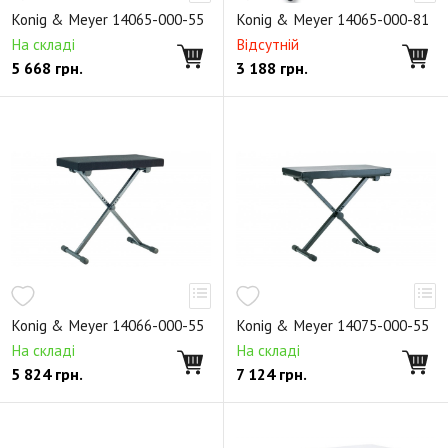
Держатели для микрофона
Аксессуары
Konig & Meyer 14065-000-55
Konig & Meyer 14065-000-81
Клавишные стойки X-образные
На складі
Відсутній
5 668
грн.
3 188
грн.
Клавишные стойки П-образные
Клавишные стойки n-ярусные
Стойки для аккордеонов
Аксессуары для клавишные стоек
Светильники
Банкетки
Стулья для клавишных
Стулья для пианистов
Стулья для барабанщика
Стулья универсальные
Аксессуары для стульев
Складные пюпитры
Не складные пюпитры
Деревянные пюпитры
Раздвижные пюпитры
Konig & Meyer 14066-000-55
Konig & Meyer 14075-000-55
Дирижерские пюпитры
Звукоизоляционные пюпитры
На складі
На складі
5 824
грн.
7 124
грн.
Подставки для нот
Освещение для пюпитров
Аксессуары к пюпитрам
Подставки и стойки для гитар
Держатели для гитар