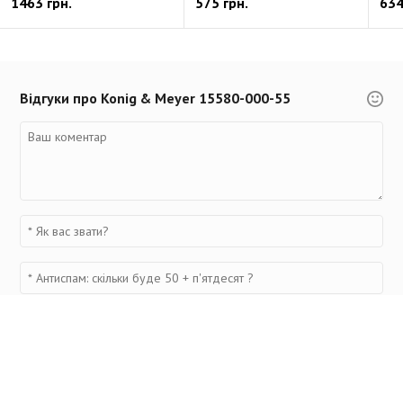
1463 грн.
575 грн.
634
Відгуки про Konig & Meyer 15580-000-55