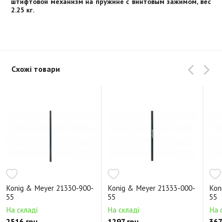
штифтовой механизм на пружине с винтовым зажимом, вес
2.25 кг.
Схожі товари
Konig & Meyer 21330-900-
Konig & Meyer 21333-000-
Kon
55
55
55
На складі
На складі
На 
2516 грн.
1297 грн.
367