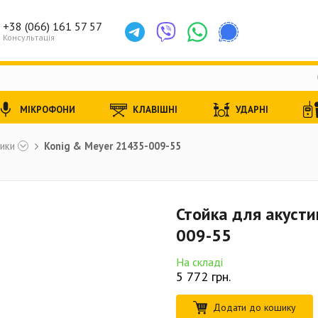
+38 (066) 161 57 57
Консультація
МІКРОФОНИ
КЛАВІШНІ
УДАРНІ
тики
Konig & Meyer 21435-009-55
Стойка для акусти
009-55
На складі
5 772
грн.
Додати до кошику