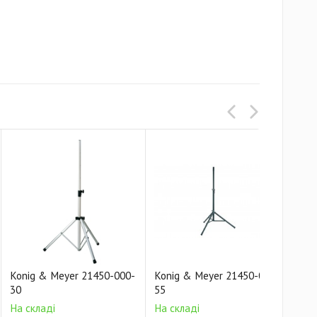
Konig & Meyer 21450-000-
Konig & Meyer 21450-000-
Kon
30
55
55
На складі
На складі
На 