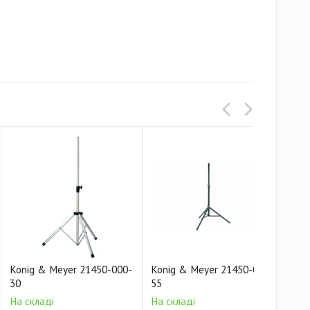
Konig & Meyer 21450-000-
Konig & Meyer 21450-000-
Kon
30
55
55
На складі
На складі
На 