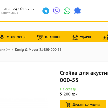
+38 (066) 161 57 57
Консультація
МІКРОФОНИ
КЛАВІШНІ
УДАРНІ
тики
Konig & Meyer 21450-000-55
Стойка для акусти
000-55
На складі
5 200
грн.
Додати до кошику