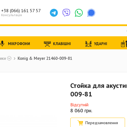
+38 (066) 161 57 57
Консультація
МІКРОФОНИ
КЛАВІШНІ
УДАРНІ
тики
Konig & Meyer 21460-009-81
Стойка для акусти
009-81
Відсутній
8 060
грн.
Передзамовлення