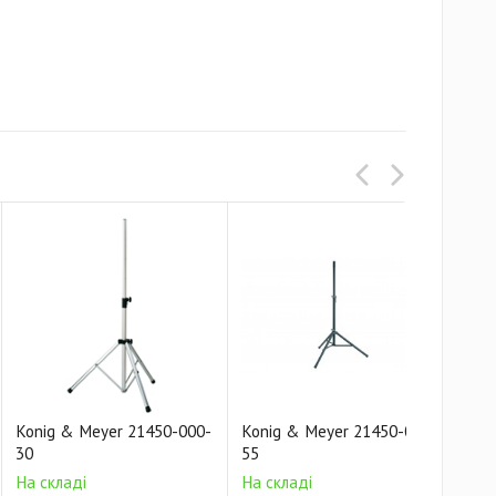
Konig & Meyer 21450-000-
Konig & Meyer 21450-000-
Kon
30
55
55
На складі
На складі
На 