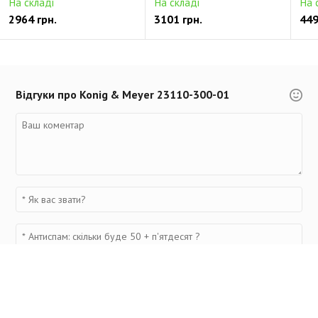
На складі
На складі
На 
2964 грн.
3101 грн.
449
Відгуки про Konig & Meyer 23110-300-01