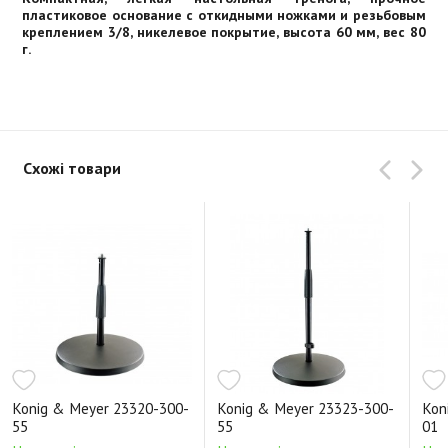
пластиковое основание с откидными ножками и резьбовым
креплением 3/8, никелевое покрытие, высота 60 мм, вес 80
г.
Схожі товари
Konig & Meyer 23320-300-
Konig & Meyer 23323-300-
Kon
55
55
01