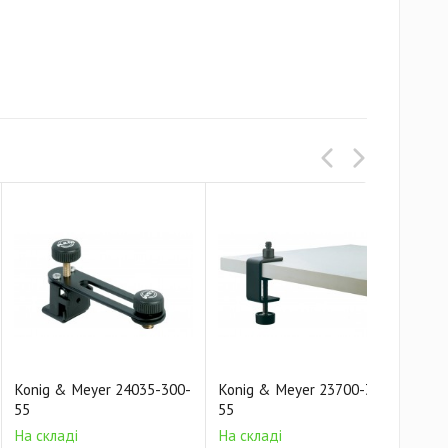
Konig & Meyer 24035-300-
Konig & Meyer 23700-300-
Kon
55
55
55
На складі
На складі
Зак