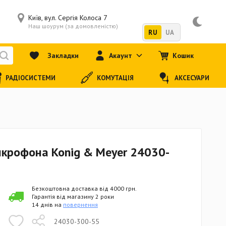
Київ, вул. Сергія Колоса 7
Наш шоурум (за домовленістю)
RU
UA
Закладки
Акаунт
Кошик
РАДІОСИСТЕМИ
КОМУТАЦІЯ
АКСЕСУАРИ
крофона Konig & Meyer 24030-
Безкоштовна доставка від 4000 грн.
Гарантія від магазину 2 роки
14 днів на
повернення
24030-300-55