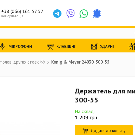
+38 (066) 161 57 57
Консультація
МІКРОФОНИ
КЛАВІШНІ
УДАРНІ
толов, других стоек
Konig & Meyer 24030-300-55
Держатель для ми
300-55
На складі
1 209
грн.
Додати до кошику