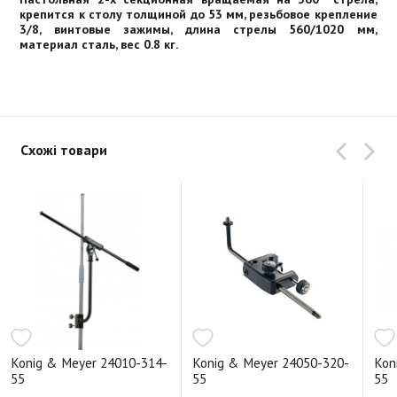
крепится к столу толщиной до 53 мм, резьбовое крепление
3/8, винтовые зажимы, длина стрелы 560/1020 мм,
материал сталь, вес 0.8 кг.
Схожі товари
Konig & Meyer 24010-314-
Konig & Meyer 24050-320-
Kon
55
55
55