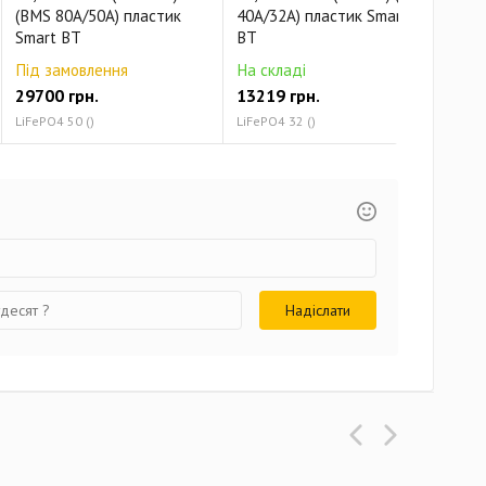
(BMS 80A/50А) пластик
40A/32А) пластик Smart
40A
Smart BT
BT
Sma
Під замовлення
На складі
На 
29700 грн.
13219 грн.
102
LiFePO4 50 ()
LiFePO4 32 ()
LiFe