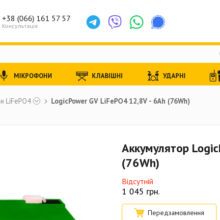
+38 (066) 161 57 57
Консультація
МІКРОФОНИ
КЛАВІШНІ
УДАРНІ
и LiFePO4
LogicPower GV LiFePO4 12,8V - 6Ah (76Wh)
Аккумулятор Logic
(76Wh)
Відсутній
1 045
грн.
Передзамовлення