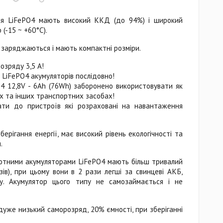
ння LiFePO4 мають високий ККД (до 94%) і широкий
(-15 ~ +60°C).
заряджаються і мають компактні розміри.
озряду 3,5 А!
 LiFePO4 акумуляторів послідовно!
4 12,8V - 6Ah (76Wh) заборонено використовувати як
х та інших транспортних засобах!
ати до пристроїв які розраховані на навантаження
берігання енергії, має високий рівень екологічності та
.
слотними акумуляторами LiFePO4 мають більш тривалий
зів), при цьому вони в 2 рази легші за свинцеві АКБ,
у. Акумулятор цього типу не самозаймається і не
уже низький саморозряд, 20% ємності, при зберіганні