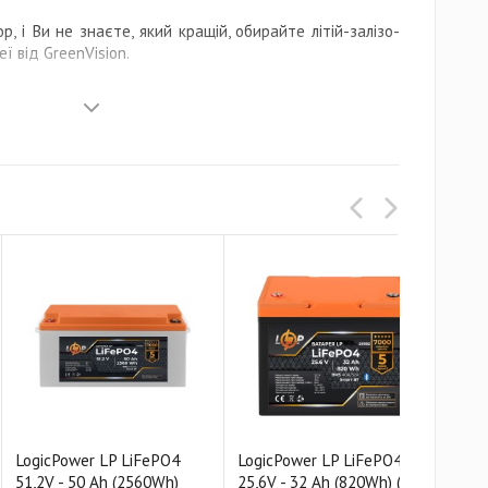
, і Ви не знаєте, який кращій, обирайте літій-залізо-
ї від GreenVision.
 підтримка
enVision виробляються на території України за
их виробників літієвих АКБ.
ика на всі типи акумуляторів. Гарантійний ремонт та
одиться у сертифікованих сервісних центрах.
LogicPower LP LiFePO4
LogicPower LP LiFePO4
Log
51,2V - 50 Ah (2560Wh)
25,6V - 32 Ah (820Wh) (BMS
12,