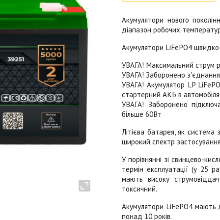
Акумулятори нового поколі
діапазон робочих температур 
Акумулятори LiFePO4 швидко 
УВАГА! Максимальний струм р
УВАГА! Заборонено з'єднання
УВАГА! Акумулятор LP LiFePO
стартерний АКБ в автомобіля
УВАГА! Заборонено підключ
більше 60Вт
Літієва батарея, як система з
широкий спектр застосування
У порівнянні зі свинцево-ки
термін експлуатації (у 25 ра
мають високу струмовіддач
токсичний.
Акумулятори LiFePO4 мають д
понад 10 років.