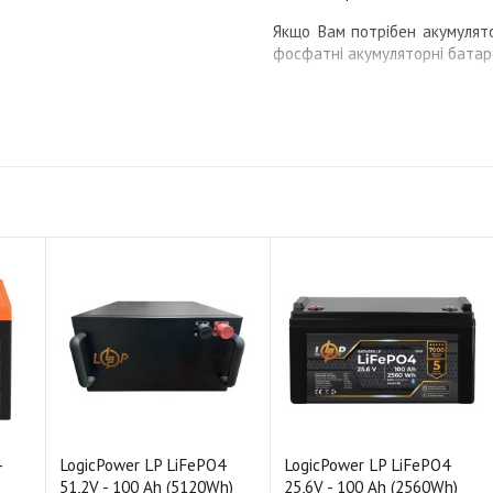
Якщо Вам потрібен акумулятор
фосфатні акумуляторні батаре
Гарантії якості та технічна
Акумулятори LiFePO4 Gre
технологіями провідних світов
Надаємо гарантію від виробн
технічне обслуговування пров
4
LogicPower LP LiFePO4
LogicPower LP LiFePO4
51,2V - 100 Ah (5120Wh)
25,6V - 100 Ah (2560Wh)