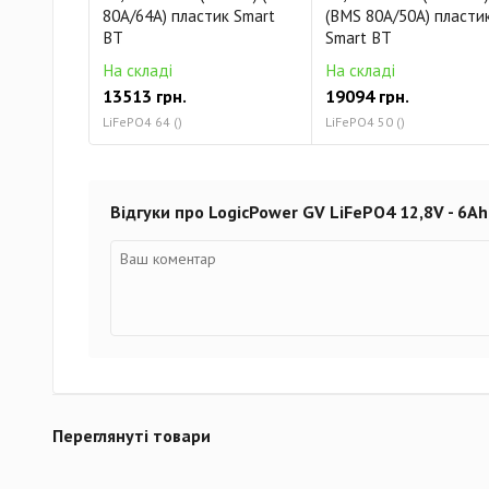
80A/64А) пластик Smart
(BMS 80A/50А) пласти
BT
Smart BT
На складі
На складі
13513 грн.
19094 грн.
LiFePO4 64 ()
LiFePO4 50 ()
Відгуки про LogicPower GV LiFePO4 12,8V - 6A
Переглянуті товари