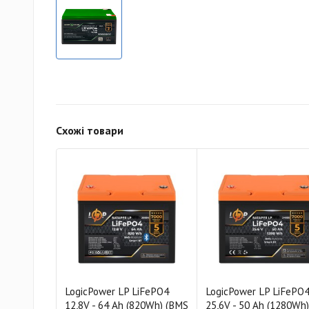
Схожі товари
LogicPower LP LiFePO4
LogicPower LP LiFePO
12,8V - 64 Ah (820Wh) (BMS
25,6V - 50 Ah (1280Wh)