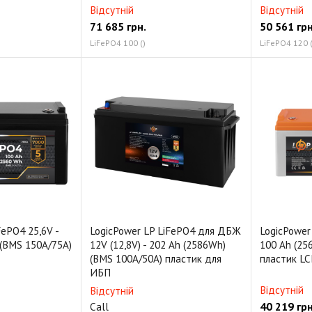
Відсутній
Відсутній
71 685
грн.
50 561
грн
LiFePO4 100 ()
LiFePO4 120 
FePO4 25,6V -
LogicPower LP LiFePO4 для ДБЖ
LogicPower 
 (BMS 150A/75А)
12V (12,8V) - 202 Ah (2586Wh)
100 Ah (25
(BMS 100A/50A) пластик для
пластик LC
ИБП
Відсутній
Відсутній
40 219
грн
Call