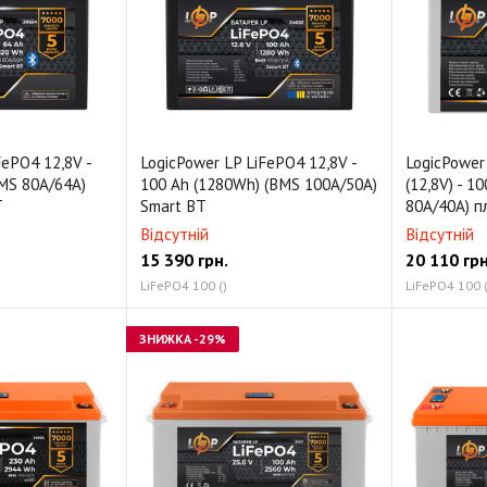
Аксесуари
FePO4 12,8V -
LogicPower LP LiFePO4 12,8V -
LogicPower
MS 80A/64А)
100 Ah (1280Wh) (BMS 100A/50A)
(12,8V) - 1
T
Smart BT
80A/40А) 
Відсутній
Відсутній
15 390
грн.
20 110
грн
LiFePO4 100 ()
LiFePO4 100 (
ЗНИЖКА
-29%