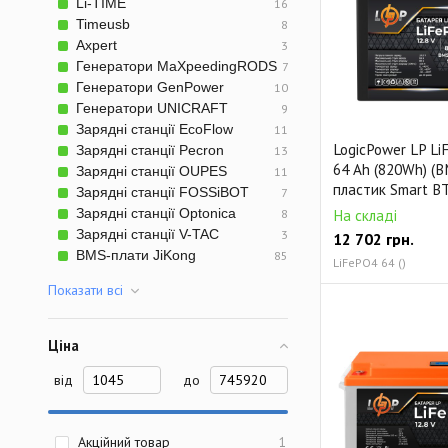
Li-TIME
16
Сетевые фильтры
Timeusb
8
Axpert
3
Генератори MaXpeedingRODS
7
Генератори GenPower
10
Генератори UNICRAFT
9
Зарядні станції EcoFlow
11
LogicPower LP Li
Зарядні станції Pecron
13
64 Ah (820Wh) (B
Зарядні станції OUPES
11
пластик Smart B
Зарядні станції FOSSiBOT
7
Зарядні станції Optonica
8
На складі
Зарядні станції V-TAC
3
12 702
грн.
BMS-плати JiKong
85
LiFePO4 64 ()
Показати всi
Ціна
від
до
Акційний товар
1