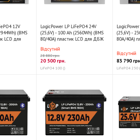
iFePO4 12V
LogicPower LP LiFePO4 24V
LogicPower
 (2944Wh) (BMS
(25,6V) - 100 Ah (2560Wh) (BMS
(25,6V) - 2
ик LCD для
80/40А) пластик LCD для ДБЖ
80A/40A) 
Відсутній
Відсутній
28 880 грн.
20 500
грн.
83 790
грн
LiFePO4 100 ()
LiFePO4 230 