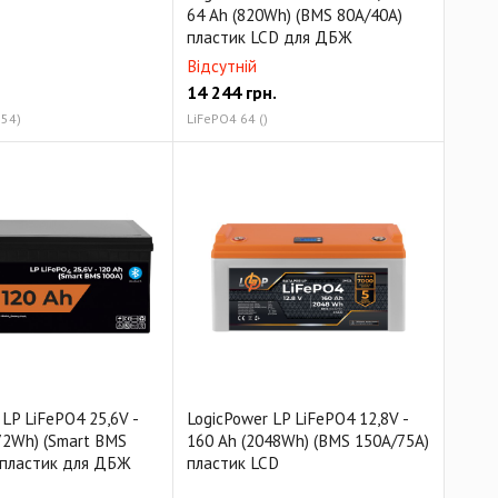
64 Ah (820Wh) (BMS 80A/40А)
пластик LCD для ДБЖ
Відсутній
14 244
грн.
154)
LiFePO4 64 ()
LP LiFePO4 25,6V -
LogicPower LP LiFePO4 12,8V -
72Wh) (Smart BMS
160 Ah (2048Wh) (BMS 150A/75А)
 пластик для ДБЖ
пластик LCD