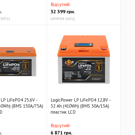
Відсутній
.
32 399
грн.
(3072)
LiFePO4 160 ()
LP LiFePO4 25,6V -
LogicPower LP LiFePO4 12,8V -
60Wh) (BMS 150A/75А)
32 Ah (410Wh) (BMS 30А/15A)
D
пластик LCD
Відсутній
.
6 871
грн.