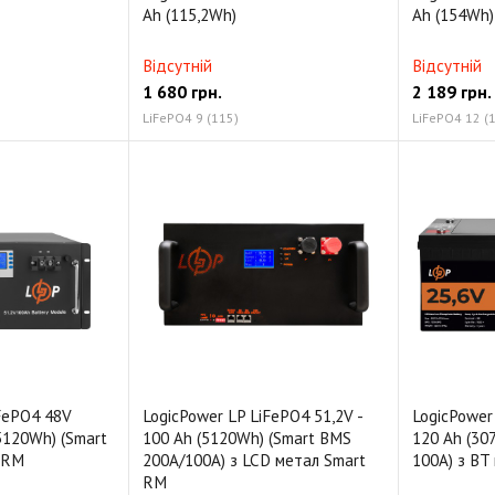
Ah (115,2Wh)
Ah (154Wh)
Відсутній
Відсутній
1 680
грн.
2 189
грн.
LiFePO4 9 (115)
LiFePO4 12 (
iFePO4 48V
LogicPower LP LiFePO4 51,2V -
LogicPower 
(5120Wh) (Smart
100 Ah (5120Wh) (Smart BMS
120 Ah (30
 RM
200A/100А) з LCD метал Smart
100А) з BT
RM