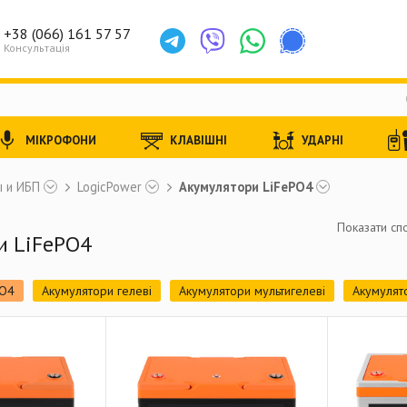
+38 (066) 161 57 57
Консультація
МІКРОФОНИ
КЛАВІШНІ
УДАРНІ
 и ИБП
LogicPower
Акумулятори LiFePO4
Показати спо
и LiFePO4
PO4
Акумулятори гелеві
Акумулятори мультигелеві
Акумулят
)
Джерела безперебійного живлення для роутера
ДБЖ (лінійн
Готові комплекти
Сонячні панелі
Комплекти СЕС
Сонячні ін
онячних станцій
Аксесуари для СЕС
Стабілізатори напруги
З