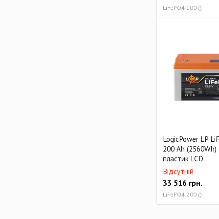
LiFePO4 100 ()
LogicPower LP Li
200 Ah (2560Wh)
пластик LCD
Відсутній
33 516
грн.
LiFePO4 200 ()