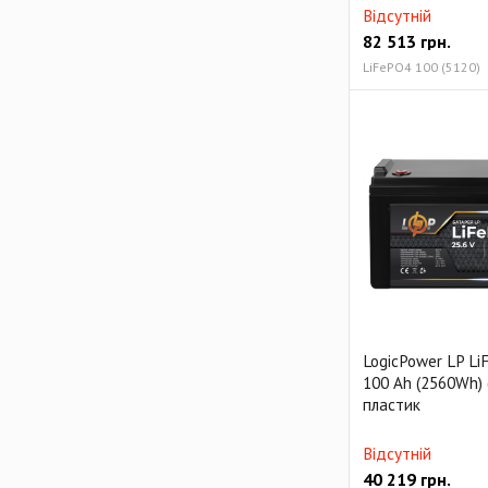
Відсутній
82 513
грн.
LiFePO4 100 (5120)
LogicPower LP Li
100 Ah (2560Wh)
пластик
Відсутній
40 219
грн.