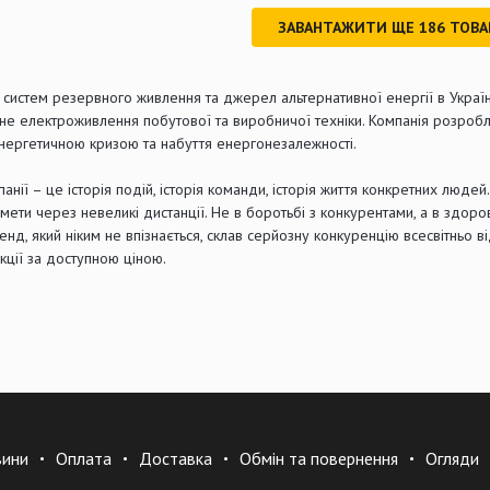
ЗАВАНТАЖИТИ ЩЕ
186
ТОВА
систем резервного живлення та джерел альтернативної енергії в Украї
ьне електроживлення побутової та виробничої техніки. Компанія розроб
нергетичною кризою та набуття енергонезалежності.
панії – це історія подій, історія команди, історія життя конкретних люде
мети через невеликі дистанції. Не в боротьбі з конкурентами, а в здо
енд, який ніким не впізнається, склав серйозну конкуренцію всесвітньо 
кції за доступною ціною.
вини
Оплата
Доставка
Обмін та повернення
Огляди