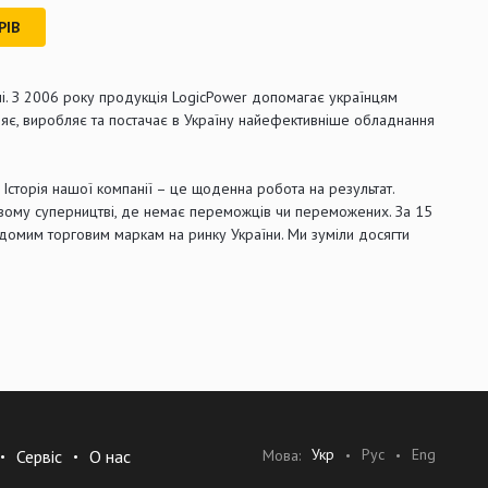
РІВ
ні. З 2006 року продукція LogicPower допомагає українцям
ляє, виробляє та постачає в Україну найефективніше обладнання
й. Історія нашої компанії – це щоденна робота на результат.
ровому суперництві, де немає переможців чи переможених. За 15
відомим торговим маркам на ринку України. Ми зуміли досягти
Укр
Рус
Eng
Мова:
Сервіс
О нас