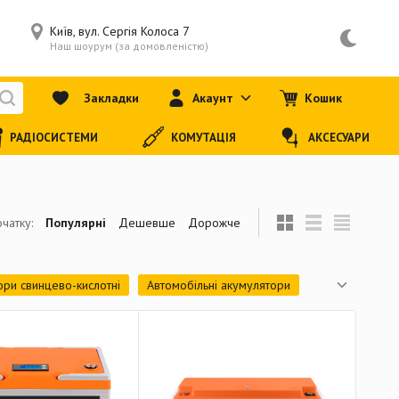
Київ, вул. Сергія Колоса 7
Наш шоурум (за домовленістю)
Закладки
Акаунт
Кошик
РАДІОСИСТЕМИ
КОМУТАЦІЯ
АКСЕСУАРИ
чатку:
Популярні
Дешевше
Дорожче
ори свинцево-кислотні
Автомобільні акумулятори
о-інтерактивний)
ДБЖ (smart-online)
вертори
Системи кріплень для сонячних батарей
арядні пристрої
Блоки живлення