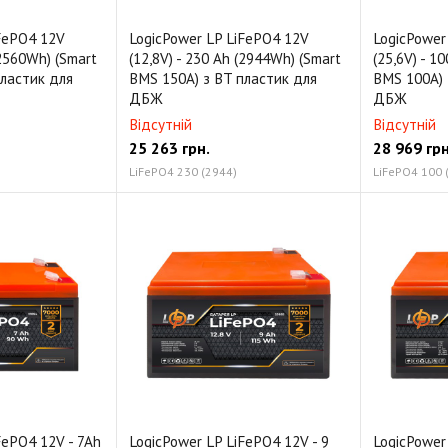
iFePO4 12V
LogicPower LP LiFePO4 12V
LogicPower
(2560Wh) (Smart
(12,8V) - 230 Ah (2944Wh) (Smart
(25,6V) - 1
пластик для
BMS 150А) з BT пластик для
BMS 100А) 
ДБЖ
ДБЖ
Відсутній
Відсутній
25 263
грн.
28 969
грн
LiFePO4 230 (2944)
LiFePO4 100 
FePO4 12V - 7Ah
LogicPower LP LiFePО4 12V - 9
LogicPower