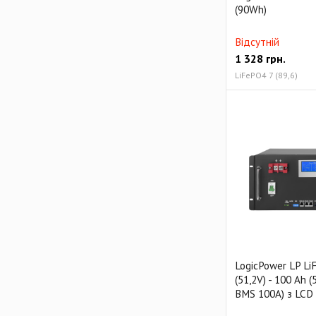
(90Wh)
Відсутній
1 328
грн.
LiFePO4 7 (89,6)
LogicPower LP L
(51,2V) - 100 Ah 
BMS 100A) з LCD