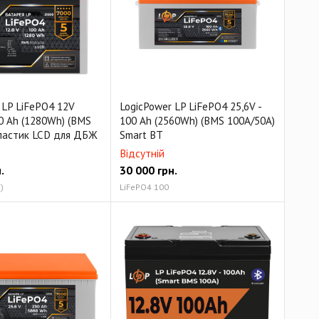
 LP LiFePO4 12V
LogicPower LP LiFePO4 25,6V -
00 Ah (1280Wh) (BMS
100 Ah (2560Wh) (BMS 100A/50A)
пластик LCD для ДБЖ
Smart BT
Відсутній
.
30 000
грн.
)
LiFePO4 100