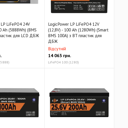
 LP LiFePO4 24V
LogicPower LP LiFePO4 12V
30 Ah (5888Wh) (BMS
(12,8V) - 100 Ah (1280Wh) (Smart
пластик для LCD ДБЖ
BMS 100А) з BT пластик для
ДБЖ
Відсутній
.
14 063
грн.
(5888)
LiFePO4 100 (1280)