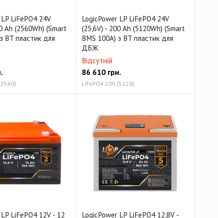
 LP LiFePO4 24V
LogicPower LP LiFePO4 24V
00 Ah (2560Wh) (Smart
(25,6V) - 200 Ah (5120Wh) (Smart
з BT пластик для
BMS 100А) з BT пластик для
ДБЖ
Відсутній
.
86 610
грн.
(2560)
LiFePO4 200 (5120)
 LP LiFePO4 12V - 12
LogicPower LP LiFePO4 12,8V -