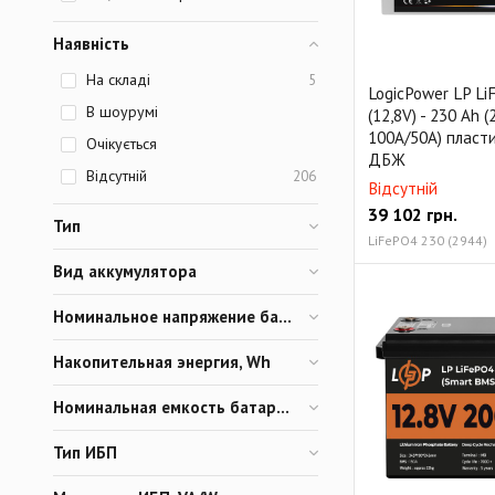
Наявність
На складі
5
LogicPower LP L
В шоурумі
(12,8V) - 230 Ah
100A/50A) пласт
Очікується
ДБЖ
Відсутній
206
Відсутній
39 102
грн.
Тип
LiFePO4 230 (2944)
Вид аккумулятора
Номинальное напряжение батареи, V
Накопительная энергия, Wh
Номинальная емкость батареи, Ah
Тип ИБП