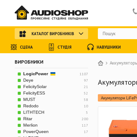
КАТАЛОГ ВИРОБНИКІВ
СЦЕНА
СТУДІЯ
НАВУШНИКИ
ВИРОБНИКИ
Аккумуляторы
LogicPower
1107
Акумулятор
Deye
97
FelicitySolar
21
FelicityESS
52
Акумулятори LiFe
MUST
58
Redodo
10
ДБЖ (з синусоїдою
LITHTECH
5
Зарядні станції
Ritar
200
Merlion
117
Акумулятори для с
PowerQueen
17