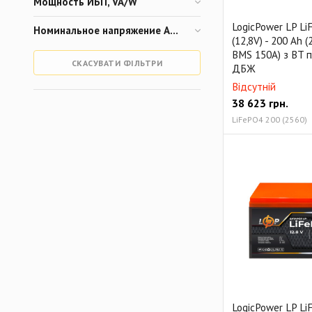
Мощность ИБП, VA/W
LogicPower LP L
Номинальное напряжение АКБ, V
(12,8V) - 200 Ah 
BMS 150А) з BT 
СКАСУВАТИ ФІЛЬТРИ
ДБЖ
Відсутній
38 623
грн.
LiFePO4 200 (2560)
LogicPower LP Li