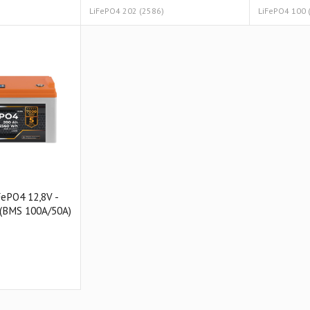
LiFePO4 202 (2586)
LiFePO4 100 (
FePO4 12,8V -
 (BMS 100A/50А)