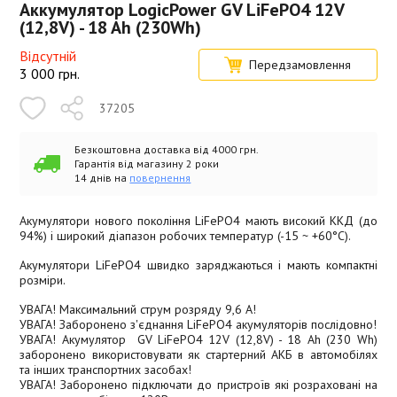
Аккумулятор LogicPower GV LiFePО4 12V
(12,8V) - 18 Ah (230Wh)
Відсутній
Передзамовлення
3 000
грн.
37205
Безкоштовна доставка від 4000 грн.
Гарантія від магазину 2 роки
14 днів на
повернення
Акумулятори нового покоління LiFePO4 мають високий ККД (до
94%) і широкий діапазон робочих температур (-15 ~ +60°C).
Акумулятори LiFePO4 швидко заряджаються і мають компактні
розміри.
УВАГА! Максимальний струм розряду 9,6 А!
УВАГА! Заборонено з'єднання LiFePO4 акумуляторів послідовно!
УВАГА! Акумулятор GV LiFePO4 12V (12,8V) - 18 Ah (230 Wh)
заборонено використовувати як стартерний АКБ в автомобілях
та інших транспортних засобах!
УВАГА! Заборонено підключати до пристроїв які розраховані на