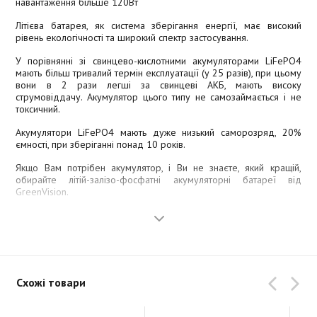
навантаження більше 120Вт
Літієва батарея, як система зберігання енергії, має високий
рівень екологічності та широкий спектр застосування.
У порівнянні зі свинцево-кислотними акумуляторами LiFePO4
мають більш тривалий термін експлуатації (у 25 разів), при цьому
вони в 2 рази легші за свинцеві АКБ, мають високу
струмовіддачу. Акумулятор цього типу не самозаймається і не
токсичний.
Акумулятори LiFePO4 мають дуже низький саморозряд, 20%
ємності, при зберіганні понад 10 років.
Якщо Вам потрібен акумулятор, і Ви не знаєте, який кращій,
обирайте літій-залізо-фосфатні акумуляторні батареї від
GreenVision.
Гарантії якості та технічна підтримка
Акумулятори LiFePO4 GreenVision виробляються на території
України за технологіями провідних світових виробників літієвих
АКБ.
Схожі товари
Надаємо гарантію від виробника на всі типи акумуляторів.
Гарантійний ремонт та технічне обслуговування проводиться у
сертифікованих сервісних центрах.