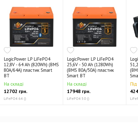
LogicPower LP LiFePO4
LogicPower LP LiFePO4
Log
12,8V - 64 Ah (820Wh) (BMS
25,6V - 50 Ah (1280Wh)
51,
80A/64А) пластик Smart
(BMS 80A/50А) пластик
(BM
BT
Smart BT
Sma
На складі
На складі
Під
12702 грн.
17948 грн.
424
LiFePO4 64 ()
LiFePO4 50 ()
LiFe
Відгуки про LogicPower GV LiFePО4 12V (12,8V)
- 18 Ah (230Wh)