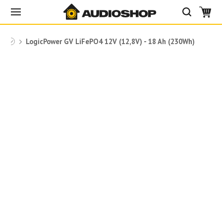
O4
LogicPower GV LiFePО4 12V (12,8V) - 18 Ah (230Wh)