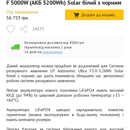
F 5000W (АКБ 5200Wh) Solar білий з чорним
Під замовлення
Додати до кошику
56 753
грн.
24377
Безкоштовна доставка від 4000 грн.
Гарантія від магазину 2 роки
14 днів на
повернення
Даний акумулятор можна придбати як додатковий для Системи
резервного живлення LP Autonomic Ultra F5.0-5.2kWh Solar
білий з чорним, що дасть можливість збільшити час автономної
роботи системи резервного живлення.
Литієві акумулятори нового покоління LiFePO4 мають високий
ККД (до 94%) та широкий діапазон робочих температур (-15 ~
+60°C).
Акумулятори LiFePO4 швидко заряджаються, повністю
герметичні (можна експлуатувати в будь-якому положенні) і
мають компактні розміри.
Литієва батарея, як система зберігання енергії, має високий