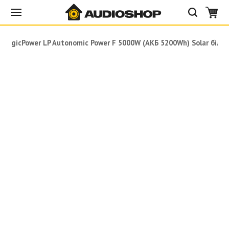
LogicPower LP Autonomic Power F 5000W (АКБ 5200Wh) Solar біли