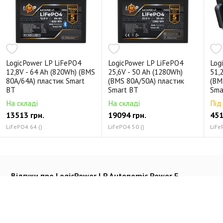
LogicPower LP LiFePO4
LogicPower LP LiFePO4
Log
12,8V - 64 Ah (820Wh) (BMS
25,6V - 50 Ah (1280Wh)
51,
80A/64А) пластик Smart
(BMS 80A/50А) пластик
(BM
BT
Smart BT
Sma
На складі
На складі
Під
13513 грн.
19094 грн.
451
LiFePO4 64 ()
LiFePO4 50 ()
LiFe
Відгуки про LogicPower LP Autonomic Power F
5000W (АКБ 5200Wh) Solar білий з чорним