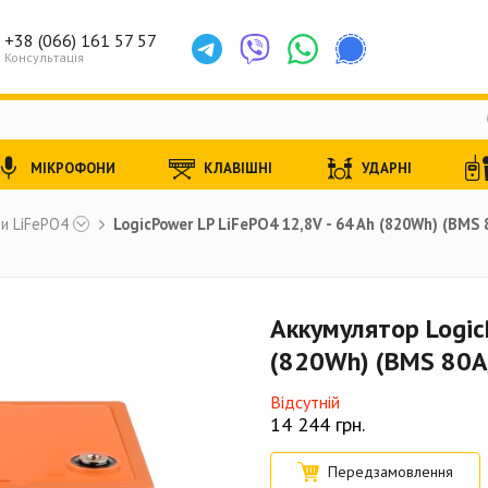
+38 (066) 161 57 57
Консультація
МІКРОФОНИ
КЛАВІШНІ
УДАРНІ
и LiFePO4
LogicPower LP LiFePO4 12,8V - 64 Ah (820Wh) (BMS
Аккумулятор Logic
(820Wh) (BMS 80A
Відсутній
14 244
грн.
Передзамовлення