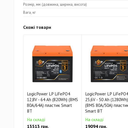
Розмір, мм (довжина, ширина, висота)
Вага, кг
Схожі товари
LogicPower LP LiFePO4
LogicPower LP LiFePO
12,8V - 64 Ah (820Wh) (BMS
25,6V - 50 Ah (1280Wh)
80A/64А) пластик Smart
(BMS 80A/50А) пласти
BT
Smart BT
На складі
На складі
13513 грн.
19094 грн.