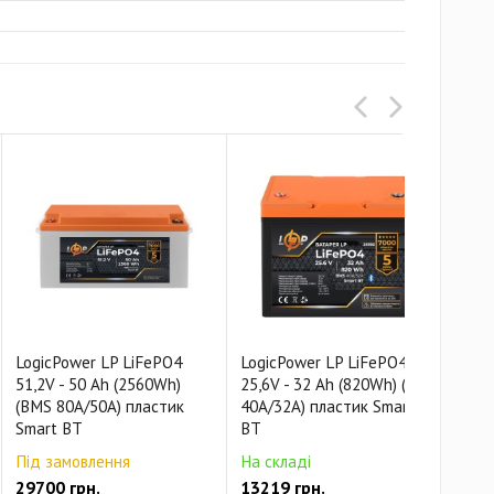
LogicPower LP LiFePO4
LogicPower LP LiFePO4
Log
51,2V - 50 Ah (2560Wh)
25,6V - 32 Ah (820Wh) (BMS
12,
(BMS 80A/50А) пластик
40A/32А) пластик Smart
40A
Smart BT
BT
Sma
Під замовлення
На складі
На 
29700 грн.
13219 грн.
102