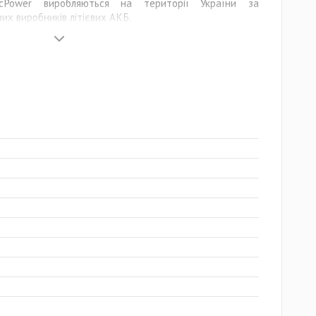
icPower виробляються на території України за
их виробників літієвих АКБ.