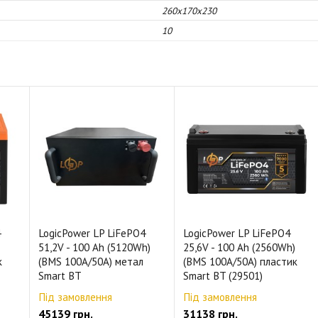
260x170x230
10
4
LogicPower LP LiFePO4
LogicPower LP LiFePO4
51,2V - 100 Ah (5120Wh)
25,6V - 100 Ah (2560Wh)
к
(BMS 100A/50А) метал
(BMS 100A/50А) пластик
Smart BT
Smart BT (29501)
Під замовлення
Під замовлення
45139 грн.
31138 грн.