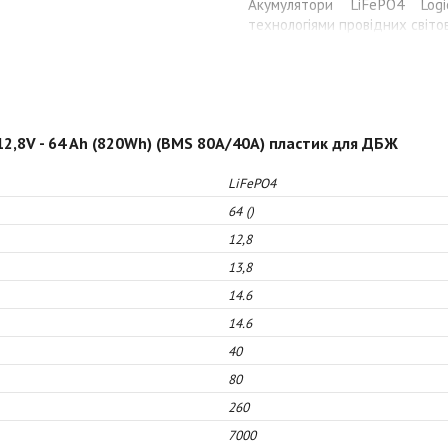
Акумулятори LiFePO4 Log
технологіями провідних світов
12,8V - 64 Ah (820Wh) (BMS 80A/40А) пластик для ДБЖ
LiFePO4
64 ()
12,8
13,8
14.6
14.6
40
80
260
7000