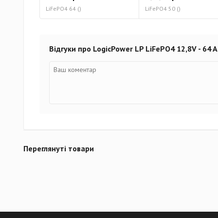
LiFePO4 64 ()
LiFePO4 50 ()
Відгуки про LogicPower LP LiFePO4 12,8V - 64
Переглянуті товари