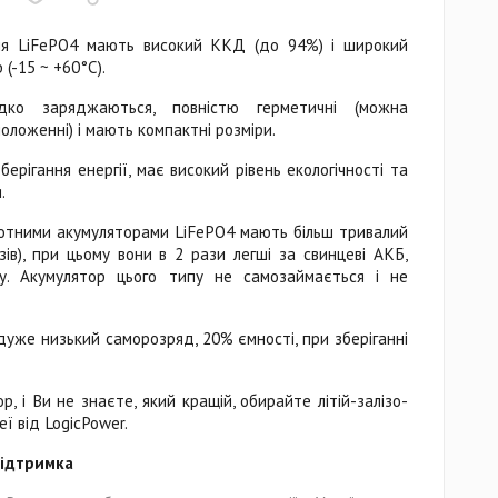
ння LiFePO4 мають високий ККД (до 94%) і широкий
(-15 ~ +60°C).
дко заряджаються, повністю герметичні (можна
оложенні) і мають компактні розміри.
берігання енергії, має високий рівень екологічності та
.
слотними акумуляторами LiFePO4 мають більш тривалий
зів), при цьому вони в 2 рази легші за свинцеві АКБ,
у. Акумулятор цього типу не самозаймається і не
уже низький саморозряд, 20% ємності, при зберіганні
, і Ви не знаєте, який кращій, обирайте літій-залізо-
ї від LogicPower.
 підтримка