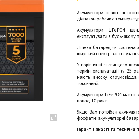
Акумулятори нового поколі
діапазон робочих температур 
Акумулятори LiFePO4 шви
експлуатувати в будь-якому п
Літієва батарея, як система з
широкий спектр застосування
У порівнянні зі свинцево-ки
термін експлуатації (у 25 ра
мають високу струмовіддач
токсичний.
Акумулятори LiFePO4 мають д
понад 10 років.
Якщо Вам потрібен акумулятор
фосфатні акумуляторні батаре
Гарантії якості та технічна