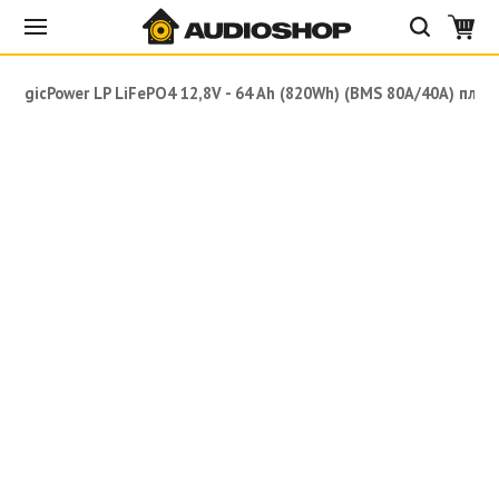
LogicPower LP LiFePO4 12,8V - 64 Ah (820Wh) (BMS 80A/40А) плас