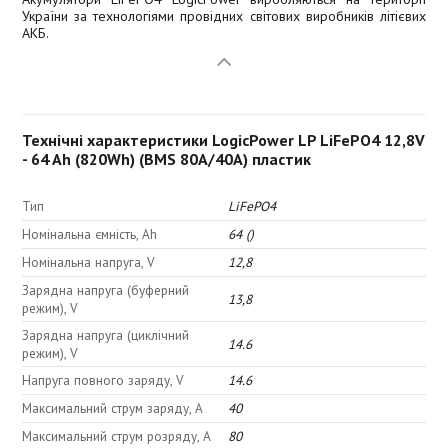
України за технологіями провідних світових виробників літієвих
АКБ.
Технічні характеристики LogicPower LP LiFePO4 12,8V
- 64 Ah (820Wh) (BMS 80A/40А) пластик
Тип
LiFePO4
Номінальна ємність, Ah
64 ()
Номінальна напруга, V
12,8
Зарядна напруга (буферний
13,8
режим), V
Зарядна напруга (циклічний
14.6
режим), V
Напруга повного заряду, V
14.6
Максимальний струм заряду, A
40
Максимальний струм розряду, A
80