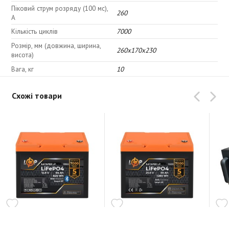
Піковий струм розряду (100 мс),
260
A
Кількість циклів
7000
Розмір, мм (довжина, ширина,
260x170x230
висота)
Вага, кг
10
Схожі товари
LogicPower LP LiFePO4
LogicPower LP LiFePO4
Log
12,8V - 64 Ah (820Wh) (BMS
25,6V - 50 Ah (1280Wh)
51,