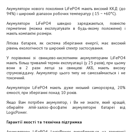
Акумулятори нового покоління LiFePO4 мають високий ККД (до
94%) і широкий діапазон робочих температур (-15 ~ +60°C).
Акумулятори LiFePO4 швидко заряджаються, повністю
герметичні (можна експлуатувати в будь-якому положенні) і
мають компактні розміри.
Літієва батарея, як система зберігання енергії, має високий
рівень екологічності та широкий спектр застосування.
У порівнянні зі свинцево-кислотними акумуляторами LiFePO4
мають більш тривалий термін експлуатації (у 25 разів), при цьому
вони в 2 рази легші за свинцеві АКБ, мають високу
струмовіддачу. Акумулятор цього типу не самозаймається і не
токсичний.
Акумулятори LiFePO4 мають дуже низький саморозряд, 20%
ємності, при зберіганні понад 10 років.
Якщо Вам потрібен акумулятор, і Ви не знаєте, який кращій,
обирайте літій-залізо-фосфатні акумуляторні батареї від
LogicPower.
Гарантії якості та технічна підтримка
Акумулятори LiFePO4 LogicPower виробляються на території