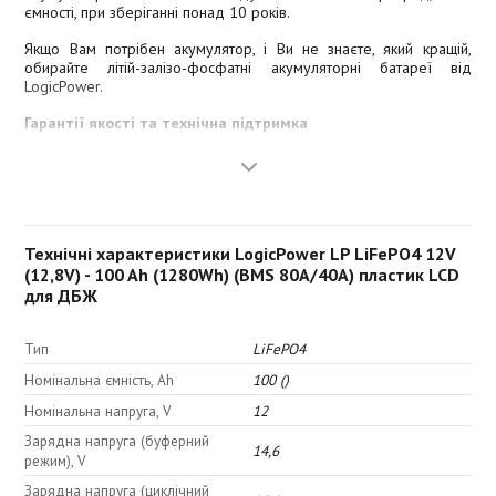
ємності, при зберіганні понад 10 років.
Якщо Вам потрібен акумулятор, і Ви не знаєте, який кращій,
обирайте літій-залізо-фосфатні акумуляторні батареї від
LogicPower.
Гарантії якості та технічна підтримка
Акумулятори LiFePO4 LogicPower виробляються на території
України за технологіями провідних світових виробників літієвих
АКБ.
Надаємо гарантію від виробника на всі типи акумуляторів.
Гарантійний ремонт та технічне обслуговування проводиться у
Технічні характеристики LogicPower LP LiFePO4 12V
сертифікованих сервісних центрах.
(12,8V) - 100 Ah (1280Wh) (BMS 80A/40А) пластик LCD
для ДБЖ
Правила та терміни доставки АКБ
Термін виготовлення, доставки акумулятора 5-7 днів.
Тип
LiFePO4
Номінальна ємність, Ah
100 ()
Номінальна напруга, V
12
Зарядна напруга (буферний
14,6
режим), V
Зарядна напруга (циклічний