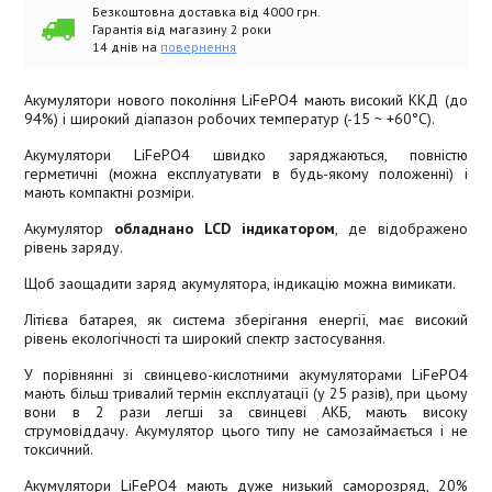
Безкоштовна доставка від 4000 грн.
Гарантія від магазину 2 роки
14 днів на
повернення
Акумулятори нового покоління LiFePO4 мають високий ККД (до
94%) і широкий діапазон робочих температур (-15 ~ +60°C).
Акумулятори LiFePO4 швидко заряджаються, повністю
герметичні (можна експлуатувати в будь-якому положенні) і
мають компактні розміри.
Акумулятор
обладнано LCD індикатором
, де відображено
рівень заряду.
Щоб заощадити заряд акумулятора, індикацію можна вимикати.
Літієва батарея, як система зберігання енергії, має високий
рівень екологічності та широкий спектр застосування.
У порівнянні зі свинцево-кислотними акумуляторами LiFePO4
мають більш тривалий термін експлуатації (у 25 разів), при цьому
вони в 2 рази легші за свинцеві АКБ, мають високу
струмовіддачу. Акумулятор цього типу не самозаймається і не
токсичний.
Акумулятори LiFePO4 мають дуже низький саморозряд, 20%