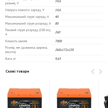
14,6
режим), V
Напруга повного заряду, V
14,6
Максимальний струм заряду, A
40
Максимальний струм розряду, A
80
Піковий струм розряду (100 мс),
260
A
Кількість циклів
7000
Розмір, мм (довжина, ширина,
260x172x220
висота)
Вага, кг
9,65
Схожі товари