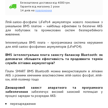
Безкоштовна доставка від 4000 грн.
Гарантія від магазину 2 роки
14 днів на
повернення
Літій-залізо-фосфатні LiFePo4 акумулятори нового покоління з
унікальною BMS платою – найбільш ефективні та безпечні АКБ
для побутових та промислових систем безперебійного
живлення.
Інтелектуальна BMS плата – програмована система керування
для літій-залізо-фосфатних акумуляторів (LiFePO4).
BMS інтелектуальна плата захисту балансир Bluetooth: як
допомагає збільшити ефективність та продовжити термін
служби літієвих акумуляторів?
Плати SMART BMS Bluetooth можна використовувати в літієвих
АКБ з різними хімічними властивостями: літій-залізо фосфат, літій-
іон, літій-полімер тощо
Двошаровий захист апаратного та програмного
забезпечення
забезпечує високий захисний потенціал у
процесі зарядки та розрядки АКБ:
перезарядження