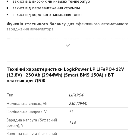
захист від високих чи низьких температур
захист від перевантаження струмом
захист від короткого замикання тощо.
Функція статичного балансу
для ефективного автоматичного
заряджання акумулятора.
Функція автоматичного підігріву
активується системою
керування акумулятором (BMS). В умовах заряджання АКБ при
низьких температурах (-20°C - 5℃) система буде підтримувати
температуру всередині елементів між 5°C та 10℃. Таким чином,
забезпечується захист батареї під час заряджання в холодну
погоду.
Технічні характеристики LogicPower LP LiFePO4 12V
(12,8V) - 230 Ah (2944Wh) (Smart BMS 150А) з BT
Внутрішній датчик температури
забезпечує потрійний
контроль температурного режиму роботи акумуляторної
пластик для ДБЖ
батареї.
Тип
LiFePO4
Bluetooth з ізольованим UART
- завжди актуальна та своєчасна
інформація про стан АКБ:
Номінальна ємність, Ah
230 (2944)
контроль рівня заряду акумулятора
Номінальна напруга, V
12
повідомлення про стан роботи батареї
Зарядна напруга (буферний
14.6
режим), V
Зарядна напруга (циклічний