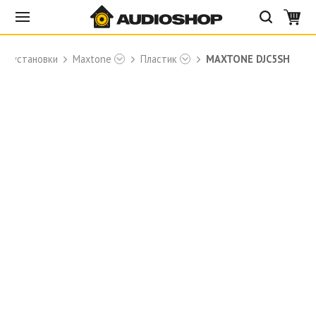
ые установки
Maxtone
Пластик
MAXTONE DJC5SH