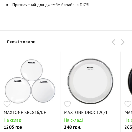
Призначений для джембе барабана DJC5L
Схожі товари
MAXTONE SRC816/DH
MAXTONE DHOC12C/1
MA
На складі
На складі
На 
1205 грн.
248 грн.
263