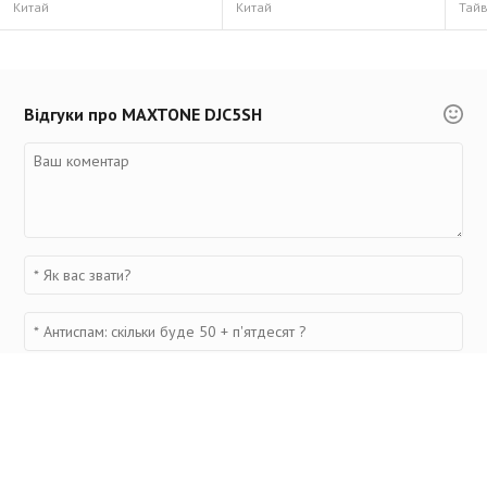
Китай
Китай
Тай
Відгуки про MAXTONE DJC5SH
Переглянуті товари