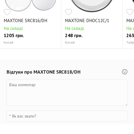
MAXTONE SRC816/DH
MAXTONE DHOC12C/1
MA
На складі
На складі
На 
1205 грн.
248 грн.
263
Китай
Китай
Тай
Відгуки про MAXTONE SRC818/DH