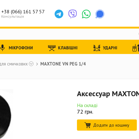
+38 (066) 161 57 57
Консультація
МІКРОФОНИ
КЛАВІШНІ
УДАРНІ
для смичкових
MAXTONE VN PEG 1/4
Аксессуар MAXTON
На складі
72
грн.
Додати до кошику