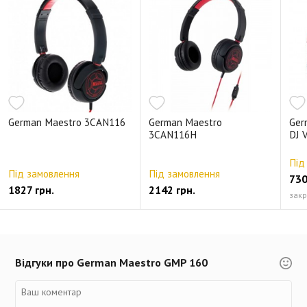
German Maestro 3CAN116
German Maestro
Ger
3CAN116H
DJ 
Під
Під замовлення
Під замовлення
730
1827 грн.
2142 грн.
закр
Відгуки про German Maestro GMP 160