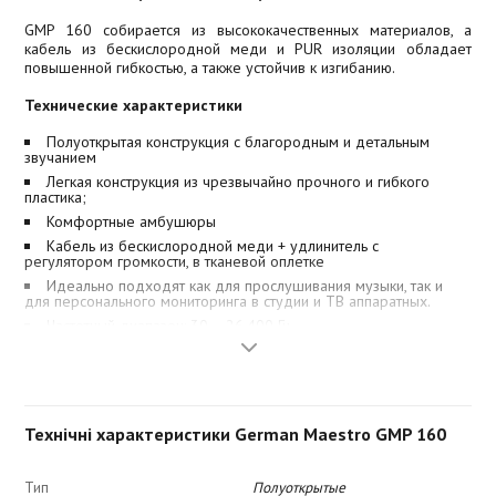
GMP 160 собирается из высококачественных материалов, а
кабель из бескислородной меди и PUR изоляции обладает
повышенной гибкостью, а также устойчив к изгибанию.
Технические характеристики
Полуоткрытая конструкция с благородным и детальным
звучанием
Легкая конструкция из чрезвычайно прочного и гибкого
пластика;
Комфортные амбушюры
Кабель из бескислородной меди + удлинитель с
регулятором громкости, в тканевой оплетке
Идеально подходят как для прослушивания музыки, так и
для персонального мониторинга в студии и ТВ аппаратных.
Частотный диапазон: 30 – 26.400 Гц
Номинальное сопротивление: 40 Ом
Вес без кабеля: 70 г
Коннектор: Г-образный стерео-джек 3.5/6,3 мм + 5 м
удлинитель с регулятором громкости
Технічні характеристики German Maestro GMP 160
Круглый кабель 3 м
Тип
Полуоткрытые