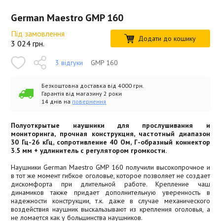
German Maestro GMP 160
Під замовлення
Додати до кошику
3 024
грн.
3 відгуки
GMP 160
Безкоштовна доставка від 4000 грн.
Гарантія від магазину 2 роки
14 днів на
повернення
Полуоткрытые наушники для прослушивания и
мониторинга, прочная конструкция, частотный диапазон
30 Гц-26 кГц, сопротивление 40 Ом, Г-образный коннектор
3.5 мм + удлинитель с регулятором громкости.
Наушники German Maestro GMP 160 получили высокопрочное и
в тот же момент гибкое оголовье, которое позволяет не создает
дискомфорта при длительной работе. Крепление чаш
динамиков также придает дополнительную уверенность в
надежности конструкции, т.к. даже в случае механического
воздействия наушник выскальзывают из крепления оголовья, а
не ломается как у большинства наушников.