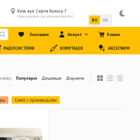
Київ, вул. Сергія Колоса 7
Наш шоурум (за домовленістю)
RU
UA
Закладки
Акаунт
Кошик
РАДІОСИСТЕМИ
КОМУТАЦІЯ
АКСЕСУАРИ
чатку:
Популярні
Дешевше
Дорожче
ары
Снято с производства