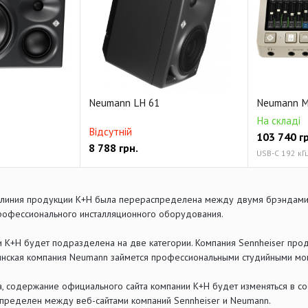
Neumann LH 61
Neumann M
На складі
Відсутній
103 740
гр
8 788
грн.
USB-C 192 кГ
 линия продукции K+H была перераспределена между двумя брэндами –
рофессионального инсталляционного оборудования.
 K+H будет подразделена на две категории. Компания Sennheiser прод
линская компания Neumann займется профессиональными студийными мо
, содержание официального сайта компании K+H будет изменяться в соо
пределен между веб-сайтами компаний Sennheiser и Neumann.