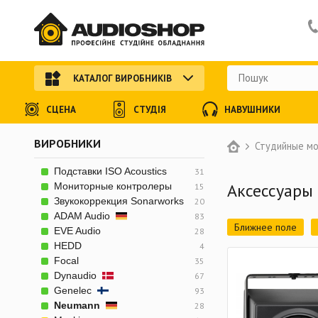
КАТАЛОГ ВИРОБНИКІВ
СЦЕНА
СТУДІЯ
НАВУШНИКИ
ВИРОБНИКИ
Студийные м
Подставки ISO Acoustics
31
Аксессуары
Мониторные контролеры
15
Звукокоррекция Sonarworks
20
ADAM Audio
83
Ближнее поле
EVE Audio
28
HEDD
4
Focal
35
Dynaudio
67
Genelec
93
Neumann
28