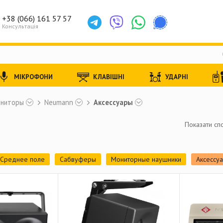
+38 (066) 161 57 57
Консультація
МІКРОФОНИ
КЛАВІШНІ
УДАРНІ
ониторы
Neumann
Аксессуары
Показати спо
Среднее поле
Сабвуферы
Мониторные наушники
Аксессу