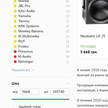
Mackie
65
JBL Pro
50
KALI Audio
29
Yamaha
39
Tannoy
15
KRK Systems
65
Monkey Banana
62
Neumann LH 25
IK Multimedia
17
RCF
25
На складі
Fostex
14
5 668
грн.
Presonus
44
M-Audio
39
Behringer
21
В начале 2010 года
Показати всi
выходит на рынок п
Ціна
Продукция компании
инсталляций, а бер
від
до
В течение 2010 года
постепенно перерас
Акційний товар