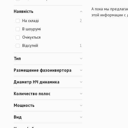
А пока мы предлага
Наявність
этой информации с 
На складі
2
В шоурумі
Очікується
Відсутній
1
Тип
Размещение фазоинвертора
Диаметр НЧ динамика
Количество полос
Мощность
Вид