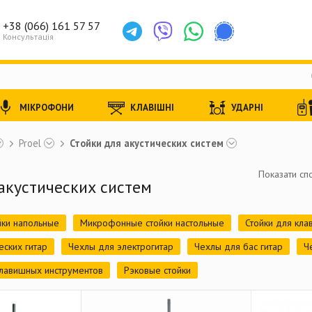
+38 (066) 161 57 57
Консультація
МІКРОФОНИ
КЛАВІШНІ
УДАРНІ
Proel
Стойки для акустических систем
Показати спо
акустических систем
ки напольные
Микрофонные стойки настольные
Стойки для кл
еских гитар
Чехлы для электрогитар
Чехлы для бас гитар
Ч
клавишных инструментов
Рэковые стойки