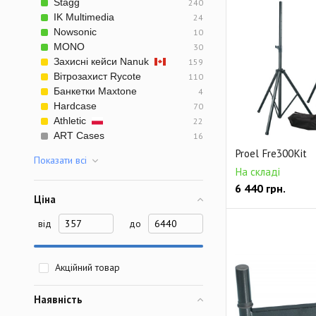
Stagg
240
IK Multimedia
24
Nowsonic
10
MONO
30
Захисні кейси Nanuk
159
Вітрозахист Rycote
110
Банкетки Maxtone
4
Hardcase
70
Athletic
22
ART Cases
16
Proel Fre300Kit
Показати всi
На складі
6 440
грн.
Ціна
від
до
Акційний товар
Наявність