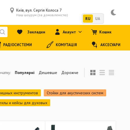
Київ, вул. Сергія Колоса 7
Наш шоурум (за домовленістю)
RU
UA
Закладки
Акаунт
Кошик
РАДІОСИСТЕМИ
КОМУТАЦІЯ
АКСЕСУАРИ
чатку:
Популярні
Дешевше
Дорожче
авишных инструментов
Стойки для акустических систем
ехлы и кейсы для духовых