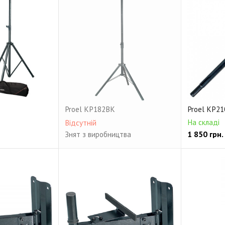
Proel KP182BK
Proel KP21
На складі
Відсутній
1 850
грн.
Знят з виробництва