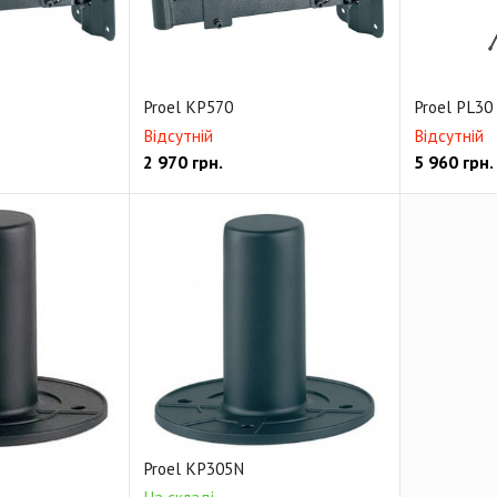
Proel KP570
Proel PL30
Відсутній
Відсутній
2 970
грн.
5 960
грн.
Proel KP305N