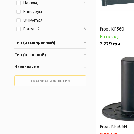
На складі
4
В шоурумі
Очікується
Proel KP560
Відсутній
6
На складі
Тип (расширенный)
2 229
грн.
Тип (основной)
Назначение
СКАСУВАТИ ФІЛЬТРИ
Proel KP303N