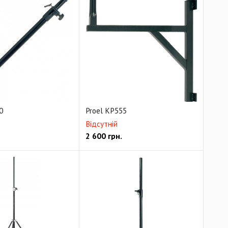
0
Proel KP555
Відсутній
2 600
грн.