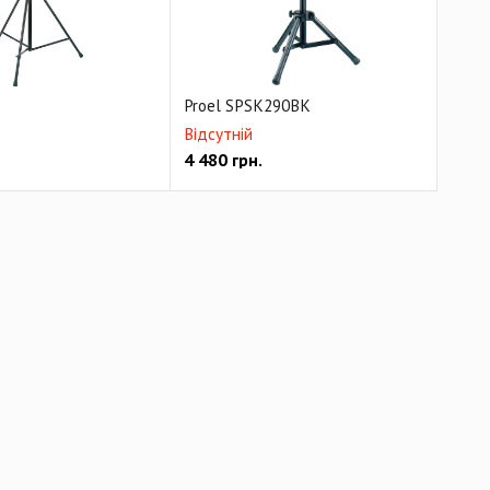
Proel SPSK290BK
Відсутній
4 480
грн.