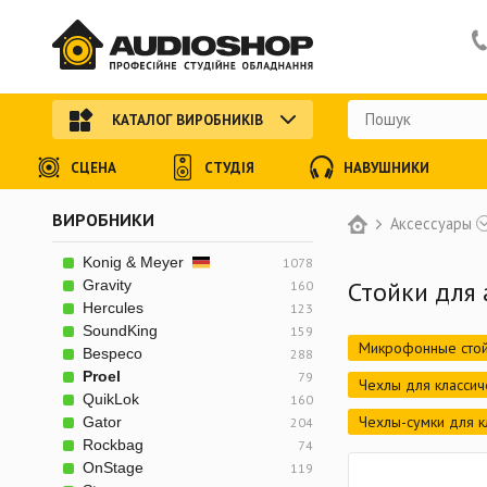
КАТАЛОГ ВИРОБНИКІВ
СЦЕНА
СТУДІЯ
НАВУШНИКИ
ВИРОБНИКИ
Аксессуары
Konig & Meyer
1078
Стойки для 
Gravity
160
Hercules
123
SoundKing
159
Микрофонные стой
Bespeco
288
Proel
79
Чехлы для классич
QuikLok
160
Чехлы-сумки для 
Gator
204
Rockbag
74
OnStage
119