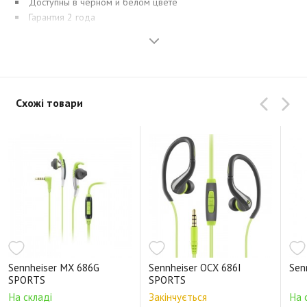
Доступны в черном и белом цвете
Гарантия 2 года
Схожі товари
Sennheiser MX 686G
Sennheiser OCX 686I
Sen
SPORTS
SPORTS
На складі
Закінчується
На 