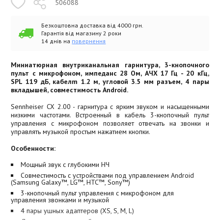
506088
Безкоштовна доставка від 4000 грн.
Гарантія від магазину 2 роки
14 днів на
повернення
Миниатюрная внутриканальная гарнитура, 3-кнопочного
пульт с микрофоном, импеданс 28 Ом, АЧХ 17 Гц - 20 кГц,
SPL 119 дБ, кабелm 1.2 м, угловой 3.5 мм разъем, 4 пары
вкладышей, совместимость Android.
Sennheiser CX 2.00 - гарнитура с ярким звуком и насыщенными
низкими частотами. Встроенный в кабель 3-кнопочный пульт
управления с микрофоном позволяет отвечать на звонки и
управлять музыкой простым нажатием кнопки.
Особенности:
Мощный звук с глубокими НЧ
Совместимость с устройствами под управлением Android
(Samsung Galaxy™, LG™, HTC™, Sony™)
3-кнопочный пульт управления с микрофоном для
управления звонками и музыкой
4 пары ушных адаптеров (XS, S, M, L)