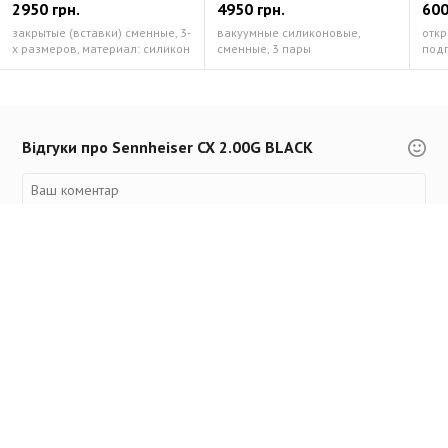
2950 грн.
4950 грн.
600
закрытые (вставки) сменные, 3-
вакуумные силиконовые,
откр
х размеров, материал: силикон
сменные, 3 пары
подг
Відгуки про Sennheiser CX 2.00G BLACK