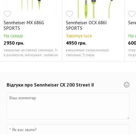
Sennheiser MX 686G
Sennheiser OCX 686I
Sen
SPORTS
SPORTS
На складі
Закінчується
На 
2950 грн.
4950 грн.
600
закрытые (вставки) сменные, 3-
вакуумные силиконовые,
откр
х размеров, материал: силикон
сменные, 3 пары
подг
Відгуки про Sennheiser CX 200 Street II