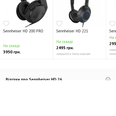
Sennheiser HD 200 PRO
Sennheiser HD 221
Sen
На 
На складі
295
На складі
2495 грн.
закр
3950 грн.
закрытого типа кожзам
смен
Відгуки про Sennheiser HD 26