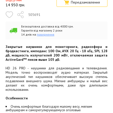
Передзамовлення
14 950
грн.
505691
Безкоштовна доставка від 4000 грн.
Гарантія від магазину 2 роки
14 днів на
повернення
Закрытые наушники для мониторинга, радиоэфира и
бродкастинга, импеданс 100 Ом, АЧХ 20 Гц - 18 кГц, SPL 128
дБ, мощность излучателей 200 мВт, отключаемая защита
ActiveGard™ пиков выше 105 дБ.
HD 26 PRO - наушники для радиовещания и телевидения.
Модель точно воспроизводят аудио материал. Закрытый
акустический тип наушников обеспечивает высокую степень
подавления внешнего шума. Мягкие амбушюры и малый вес
делают их очень комфортными, даже при длительном
использовании.
Особенности
Очень комфортные благодаря малому весу, мягким
амбушюрам и саморегулирующемуся оголовью