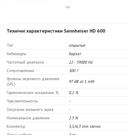
Двухлетняя гарантия
Комплект поставки
- Наушники HD 600
- Переходник на "джек" 3,5 мм
Технічні характеристики Sennheiser HD 600
Тип
открытые
Амбюшуры
бархат
Частотный диапазон
12 - 39000 Hz
Сопротивление
300 ?
Уровень звукового давления
97 dB at 1 mW
(SPL)
Гармонические искажения, %
0,1 %
Чувствительность
-
Затухание внешнего шума
-
Номинальное давление
2.5 N
Коннектор
3,5/6,3 mm stereo
Длина кабеля
3 m