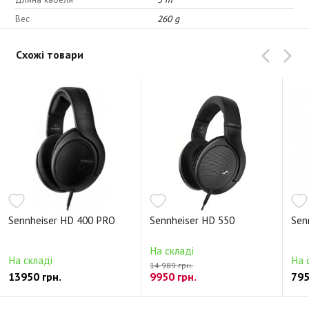
Вес
260 g
Схожі товари
Sennheiser HD 400 PRO
Sennheiser HD 550
Sen
На складі
На складі
На 
14 989 грн.
13950 грн.
9950 грн.
795