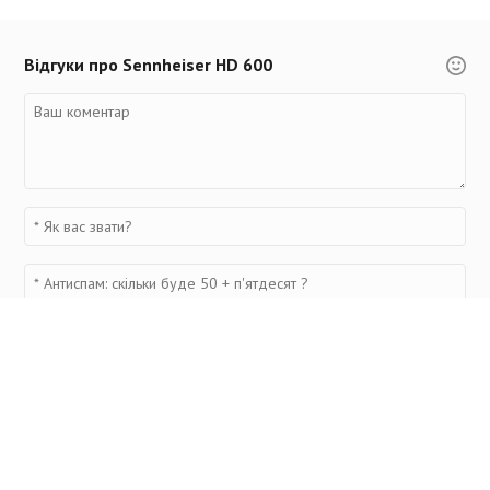
Відгуки про Sennheiser HD 600
200
04.04.16 в 18:23
ціна актуалноа....це оригінал
Ответить