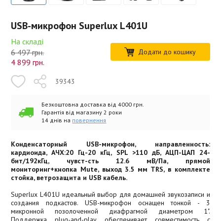
USB-микрофон Superlux L401U
На складі
6 497 грн.
Додати до кошику
4 899
грн.
39343
Безкоштовна доставка від 4000 грн.
Гарантія від магазину 2 роки
14 днів на
повернення
Конденсаторный USB-микрофон, направленность:
кардиоида, АЧХ:20 Гц-20 кГц, SPL >110 дБ, АЦП-ЦАП 24-
бит/192кГц, чувст-сть 12.6 мВ/Па, прямой
мониторинг+кнопка Mute, выход 3.5 мм TRS, в комплекте
стойка, ветрозащита и USB кабель.
Superlux L401U идеальный выбор для домашней звукозаписи и
создания подкастов. USB-микрофон оснащен тонкой - 3
микронной позолоченной диафрагмой диаметром 1".
Поддержка plug-and-play обеспечивает совместимость с