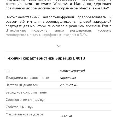
операционными системами Windows и Mac и поддерживает
практически любое доступное программное обеспечение DAW.
Высококачественный аналого-цифровой преобразователь и
разъем 3.5 мм для стереонаушников с нулевой задержкой
подходят для мониторинга сигнала в реальном времени. Ручка
direct/mixing позволяет легко регулировать уровень
мониторинга между микрофонным входом и DAW.
Особенности:
Позолоченной капсюль с 1" диафрагмой
Технічні характеристики Superlux L401U
АЦ-ЦА преобразователь 24 бит/192 кГц
Высокий динамический диапазон
Аппаратный мониторинг direct/mixing
Тип
конденсаторный
Выход на наушники 3.5 мм TRS
Диаграмма направленности
кардиоида
Регулировка чувствительности
Частотный диапазон
20 Гц-20 кГц
Кнопка приглушения Mute
Выходное сопротивление
Настольная стойка (крепление совместимое с пантографом)
В комплекте 3-метровый USB кабель, настольная стойка,
Соотношение сигнал/шум
ветрозащита
Собственный шум
Максимальное звуковое
>110 дБ