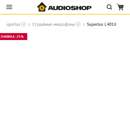
Superlux
Студийные микрофоны
Superlux L401U
ЗНИЖКА -25%