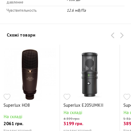
давление
Чувствительность
12.6 мВ/Па
Схожі товари
Superlux HO8
Superlux E205UMKII
Sup
На складі
На 
На складі
4 399 грн.
5 31
2061 грн.
3199 грн.
389
Конденсаторный
конденсаторный
Кон