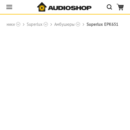
аушники
Superlux
Амбушюры
Superlux EPK651