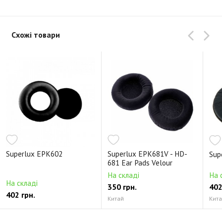
Схожі товари
Superlux EPK602
Superlux EPK681V - HD-
Sup
681 Ear Pads Velour
На складі
На 
На складі
350 грн.
402
402 грн.
Китай
Кит