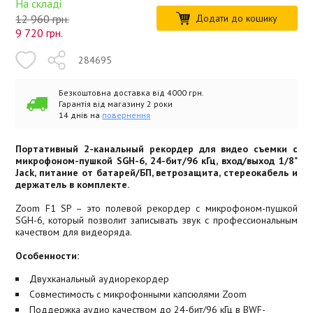
На складі
12 960 грн.
Додати до кошику
9 720
грн.
284695
Безкоштовна доставка від 4000 грн.
Гарантія від магазину 2 роки
14 днів на
повернення
Портативный 2-канальный рекордер для видео съемки с
микрофоном-пушкой SGH-6, 24-бит/96 кГц, вход/выход 1/8"
Jack, питание от батарей/БП, ветрозащита, стереокабель и
держатель в комплекте.
Zoom F1 SP – это полевой рекордер с микрофоном-пушкой
SGH-6, который позволит записывать звук с профессиональным
качеством для видеоряда.
Особенности:
Двухканальный аудиорекордер
Совместимость с микрофонными капсюлями Zoom
Поддержка аудио качеством до 24-бит/96 кГц в BWF-