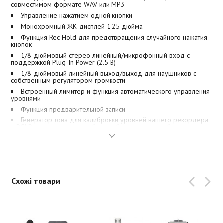
совместимом формате WAV или MP3
Управление нажатием одной кнопки
Монохромный ЖК-дисплей 1.25 дюйма
Функция Rec Hold для предотвращения случайного нажатия
кнопок
1/8-дюймовый стерео линейный/микрофонный вход с
поддержкой Plug-In Power (2.5 В)
1/8-дюймовый линейный выход/выход для наушников с
собственным регулятором громкости
Встроенный лимитер и функция автоматического управления
уровнями
Функция предварительной записи
Генератор тона для калибровки уровней вашего рекордера
и DSLR или видеокамеры без необходимости в кабеле-
аттенюаторе
Звуковые метки для облегчения процесса сведения аудио и
видео
Запись непосредственно на microSD и SDHC карты объемом
до 32 Гб
Схожі товари
MicroUSB-порт для передачи данных между рекордером и
компьютером, а также для использования в качестве
аудиоинтерфейса с компьютером или iOS-устройством
Питание от двух стандартных батарей типа AAA (алкалиновые,
литиевые или NiMH) или от сетевого адаптера AD-17