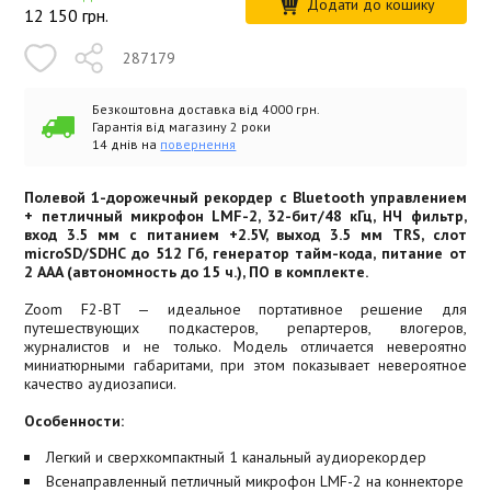
Додати до кошику
12 150
грн.
287179
Безкоштовна доставка від 4000 грн.
Гарантія від магазину 2 роки
14 днів на
повернення
Полевой 1-дорожечный рекордер с Bluetooth управлением
+ петличный микрофон LMF-2, 32-бит/48 кГц, НЧ фильтр,
вход 3.5 мм с питанием +2.5V, выход 3.5 мм TRS, слот
microSD/SDHC до 512 Гб, генератор тайм-кода, питание от
2 AAA (автономность до 15 ч.), ПО в комплекте.
Zoom F2-BT — идеальное портативное решение для
путешествующих подкастеров, репартеров, влогеров,
журналистов и не только. Модель отличается невероятно
миниатюрными габаритами, при этом показывает невероятное
качество аудиозаписи.
Особенности:
Легкий и сверхкомпактный 1 канальный аудиорекордер
Всенаправленный петличный микрофон LMF-2 на коннекторе