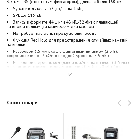
3.5 мм TRS (с винтовым фиксатором), длина кабеля: 160 см
Чувствительность: -32 дБ/Па на 1 кГц
SPL до 115 дБ
Запись в формате 44.1 или 48 кГц/32-бит с плавающей
запятой и полным динамическим диапазоном
Не требует настройки предусиления входа
Функция Rec Hold для предотвращения случайных нажатий
на кнопки
Резьбовой 3.5 мм вход с фантомным питанием (2.5 В),
сопротивление от 2 кОм и входной уровень -5.5 дБн
Резьбовой стереовыход (линейный/для наушников) 3.5 мм с
регулятором громкости для мощности 20 мВт + 20 мВт (при
нагрузке 32 Ом)
НЧ фильтр 80 Гц
Беспроводная синхронизация тайм-кода (только F2-BT при
использовании UltraSync BLUE от Timecode Systems)
Встроенный Bluetooth-модуль для подлючения к
приложению F2 Control для управления настройками и записью/
Схожі товари
воспроизведением рекордера
Запись непосредственно на microSD- и SDHC-карты до 512
ГБ
Питание от 2 стандартных щелочных и литиевых батарей AAA,
аккумуляторов NiMH или от сетевого адаптера AD-17 (
не входит
в комплект
)
Автономность: щелочные батареи: около 14 ч., NiMH (750