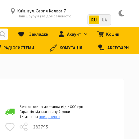
Київ, вул. Сергія Колоса 7
Наш шоурум (за домовленістю)
RU
UA
Закладки
Акаунт
Кошик
РАДІОСИСТЕМИ
КОМУТАЦІЯ
АКСЕСУАРИ
Безкоштовна доставка від 4000 грн.
Гарантія від магазину 2 роки
14 днів на
повернення
283795