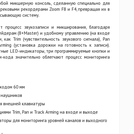
обой микшерную консоль, сделанную специально для
трековыми рекордерами Zoom F8 и F4, превращая их в
исывающую систему.
ет процесс звукозаписи и микширования, благодаря
йдерам (8+Master) и удобному управлению (на входе
 как Trim (чувствительность звукового сигнала), Pan
Arming (установка дорожки на готовность к записи).
нтные LED-индикаторы, три программируемые кнопки и
м-кода значительно облегчают процесс мониторинга
 ходом 60 мм
 наушников
я внешней клавиатуры
ями Trim, Pan и Track Arming на входе и выходе
аторы для мониторинга уровней каналов и выходного