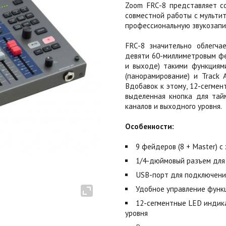
Zoom FRC-8 представляет с
совместной работы с мульти
профессиональную звукозап
FRC-8 значительно облегча
девяти 60-миллиметровым фе
и выходе) такими функциями,
(панорамирование) и Track 
Вдобавок к этому, 12-сегме
выделенная кнопка для тай
каналов и выходного уровня.
Особенности:
9 фейдеров (8 + Master) с
1/4-дюймовый разъем для
USB-порт для подключени
Удобное управление функци
12-сегментные LED индик
уровня