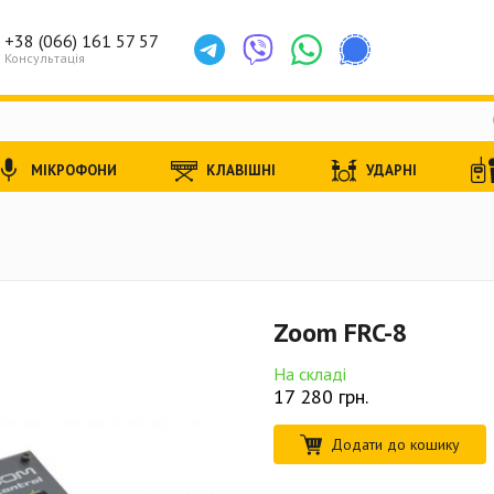
+38 (066) 161 57 57
Консультація
МІКРОФОНИ
КЛАВІШНІ
УДАРНІ
Zoom FRC-8
На складі
17 280
грн.
Додати до кошику