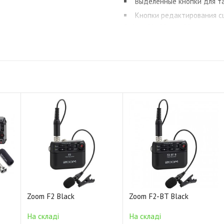
Выделенные кнопки для т
Кнопки редактирования сц
сцены, заметки и др.
Питание: 4 батарейки тип
контактный разъем HIROSE), 
Прочный металлический к
Совместимость с полевыми
Zoom FRC-8 может питаться о
от внешнего аккумулятора
HIROSE. Кроме того, рекор
недоступен для F8).
Надежная и компактная кон
FRC-8 заключен в прочный ме
любых условиях. Кроме того,
поместится в вашу сумку или
Zoom F2 Black
Zoom F2-BT Black
Контроль
На складі
На складі