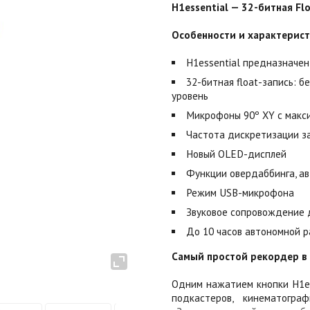
H1essential — 32-битная Fl
Особенности и характерис
H1essential предназначен
32-битная float-запись: 
уровень
Микрофоны 90º XY с макси
Частота дискретизации за
Новый OLED-дисплей
Функции овердаббинга, ав
Режим USB-микрофона
Звуковое сопровождение 
До 10 часов автономной р
Самый простой рекордер в 
Одним нажатием кнопки H1es
подкастеров, кинематогр