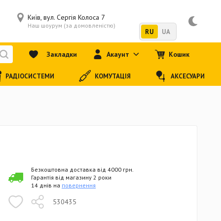
Київ, вул. Сергія Колоса 7
Наш шоурум (за домовленістю)
RU
UA
Закладки
Акаунт
Кошик
РАДІОСИСТЕМИ
КОМУТАЦІЯ
АКСЕСУАРИ
Безкоштовна доставка від 4000 грн.
Гарантія від магазину 2 роки
14 днів на
повернення
530435