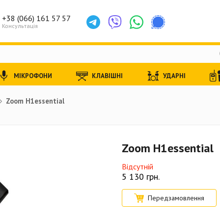
+38 (066) 161 57 57
Консультація
МІКРОФОНИ
КЛАВІШНІ
УДАРНІ
Zoom H1essential
Zoom H1essential
Відсутній
5 130
грн.
Передзамовлення