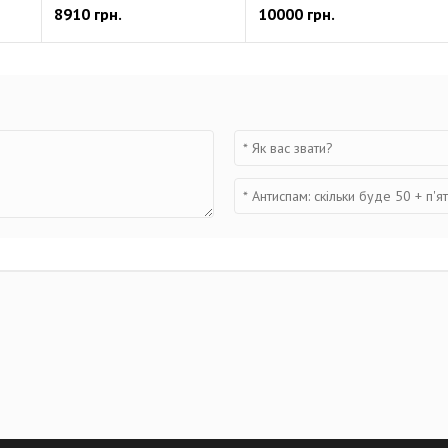
8910 грн.
10000 грн.
Запись в формате MP3
Поддержка сжатого формата
распространение.
Первые портативные рекор
Серия Essential разработа
пользователей. Навигация по
через встроенный динамик 
испанский, французский, япон
Мощно и разборчиво
Встроенные X/Y микрофоны 
SPL — сопоставимом с шумом 
Незаменимый инструмент д
H1essential позволяет фикс
изменения скорости воспр