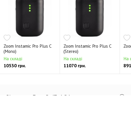
Zoom Instamic Pro Plus C
Zoom Instamic Pro Plus C
Zoo
(Mono)
(Stereo)
На складі
На складі
На 
10530 грн.
11070 грн.
891
Відгуки про Zoom PodTrak P4