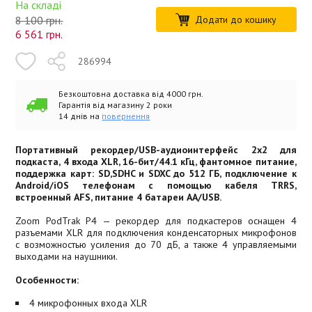
На складі
8 100 грн.
Додати до кошику
6 561
грн.
286994
Безкоштовна доставка від 4000 грн.
Гарантія від магазину 2 роки
14 днів на
повернення
Портативный рекордер/USB-аудиоинтерфейс 2х2 для
подкаста, 4 входа XLR, 16-бит/44.1 кГц, фантомное питание,
поддержка карт: SD,SDHC и SDXC до 512 ГБ, подключение к
Android/iOS телефонам с помощью кабеля TRRS,
встроенный AFS, питание 4 батареи AA/USB.
Zoom PodTrak P4 — рекордер для подкастеров оснащен 4
разъемами XLR для подключения конденсаторных микрофонов
с возможностью усиления до 70 дБ, а также 4 управляемыми
выходами на наушники.
Особенности:
4 микрофонных входа XLR