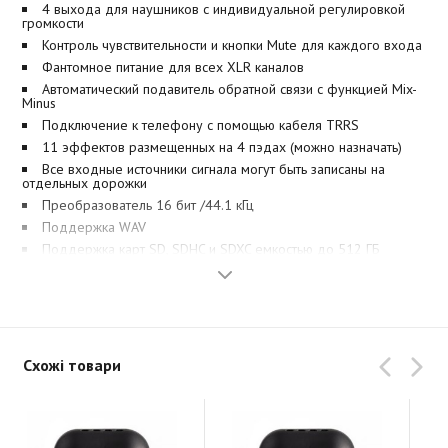
4 выхода для наушников с индивидуальной регулировкой
громкости
Контроль чувствительности и кнопки Mute для каждого входа
Фантомное питание для всех XLR каналов
Автоматический подавитель обратной связи с функцией Mix-
Minus
Подключение к телефону с помощью кабеля TRRS
11 эффектов размещенных на 4 пэдах (можно назначать)
Все входные источники сигнала могут быть записаны на
отдельных дорожки
Преобразователь 16 бит /44.1 кГц
Поддержка WAV
Поддержка карт SD, SDHC и SDXC емкостью до 512 ГБ
USB-аудиоинтерфейс с 2 входами и 2 выходами
Совместимость с iOS
Автономность до 4 часов всего с 4 батареями AA (питание от
шины USB)
Все 4 микрофонных входа сводятся в общий стереомикс или
Схожі товари
одновременно на отдельные дорожки, что обеспечивает
максимальную гибкость при микшировании. Кроме того, PodTrak
P4 можно использовать устройство как обычный USB
аудиоинтерфейс с двумя входами и двумя выходами.