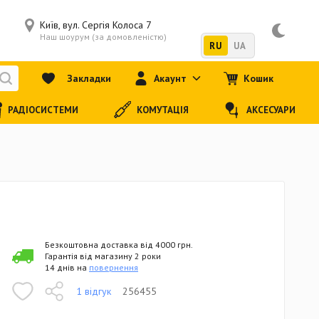
Київ, вул. Сергія Колоса 7
Наш шоурум (за домовленістю)
RU
UA
Закладки
Акаунт
Кошик
РАДІОСИСТЕМИ
КОМУТАЦІЯ
АКСЕСУАРИ
Безкоштовна доставка від 4000 грн.
Гарантія від магазину 2 роки
14 днів на
повернення
1 відгук
256455