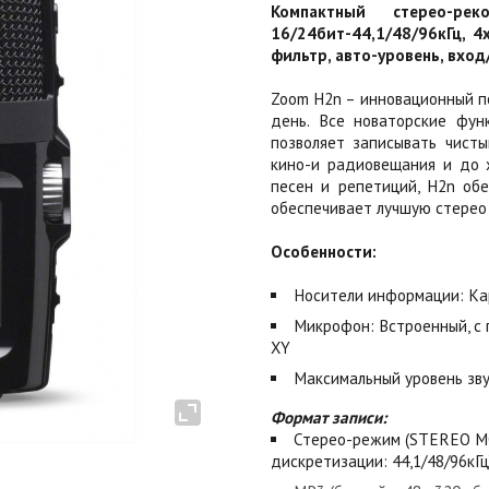
Компактный стерео-ре
16/24бит-44,1/48/96кГц, 4
фильтр, авто-уровень, вход/
Zoom H2n – инновационный п
день. Все новаторские фун
позволяет записывать чисты
кино-и радиовещания и до ж
песен и репетиций, Н2n об
обеспечивает лучшую стерео 
Особенности:
Носители информации: Ка
Микрофон: Встроенный, с 
XY
Максимальный уровень зву
Формат записи:
Стерео-режим (STEREO MO
дискретизации: 44,1/48/96кГц