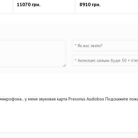
11070 грн.
8910 грн.
нормализация
MP3-кодирование
маркер
панорамный микшер
ЖК-дисплей:
128 х 64 пиксел
Входное усиление: от 0 д
Микрофонный/линейный вхо
Входное сопротивление: 2
Наушники/линейный выход:
Номинальный выходной ур
Выходное сопротивление н
микрофона.. у меня звуковая карта Presonus Audiobox Подскажите пожалу
Уровень выходного сигнала
Встроенный динамик: 400
USB Аудио интерфейс: тип
Оперативность USB-аудио и
Питание: батарейки AA/LR6