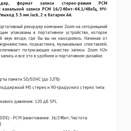
кодер, формат записи стерео-режим PCM
х канальной записи PCM 16/24бит-44,1/48кГц, НЧ-
выход 3.5 мм Jack, 2 х батареи АА.
ортативный рекордер компании Zoom на сегодняшний
кции упакованы в портативное устройство, которое
й звук везде, где бы вы ни находились. Начиная от
урналистики, подкастинга, музыкальных спектаклей,
еспечивает потрясающее качество записи. Zoom H2n
запись и все это в удобном и портативном дизайне.
рты памяти SD/SDHC (до 32Гб)
поддержкой MS стерео и 90-градусного стерео типа
кового давления: 120 дБ SPL
DE) - PCM (квантование: 16/24бит, Частота
)