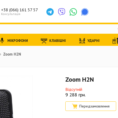
+38 (066) 161 57 57
Консультація
МІКРОФОНИ
КЛАВІШНІ
УДАРНІ
Zoom H2N
Zoom H2N
Відсутній
9 288
грн.
Передзамовлення