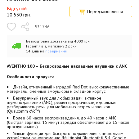
Відсутній
Передзамовлення
10 530
грн.
531746
Безкоштовна доставка від 4000 грн.
Гарантія від магазину 2 роки
14 днів на
повернення
AVENTHO 100 – Беспроводные накладные наушники с ANC
Особенности продукта
Дизайн, отмеченный наградой Red Dot: высококачественные
материалы, сменные амбушюры и складной корпус
Безупречный звук для любых задач: активное
шумоподавление (ANC), режим прозрачности, идеальная
разборчивость речи для мобильных встреч и звонков
(Qualcomm cVc™)
Более 60 часов воспроизведения, до 40 часов с ANC
(быстрая зарядка: 15 минут зарядки обеспечивают до 15 часов
прослушивания)
Умные функции для быстрого подключения к нескольким
устройствам одновременно (Multipoint Bluetooth® 5.4, Google