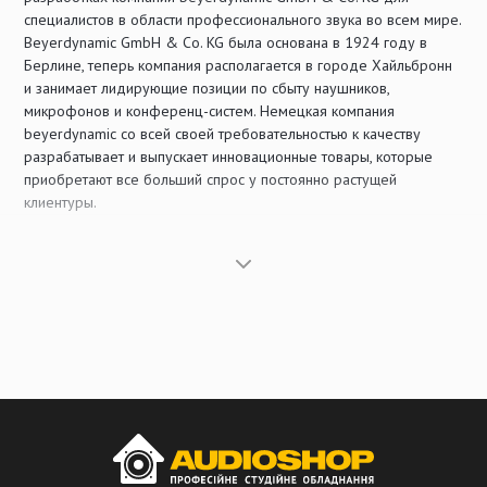
специалистов в области профессионального звука во всем мире.
Beyerdynamic GmbH & Co. KG была основана в 1924 году в
Берлине, теперь компания располагается в городе Хайльбронн
и занимает лидирующие позиции по сбыту наушников,
микрофонов и конференц-систем. Немецкая компания
beyerdynamic со всей своей требовательностью к качеству
разрабатывает и выпускает инновационные товары, которые
приобретают все больший спрос у постоянно растущей
клиентуры.
Наши микрофоны, наушники, радио системы и конференц-
системы пользуются отличной репутацией по всему миру
благодаря опыту, насчитывающему не одно десятилетие, и
направленности компании на постоянные исследования и
передовые разработки. Наша продукция разрабатывается и
частично производится в Хайльбронне. Каждому продукту в
отдельности предшествуют небольшое волнение и твердые
знания, подкрепленные большим опытом в области звука.
Цели и ценности компании