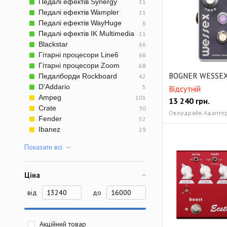
Педалі ефектів Synergy
11
Педалі ефектів Wampler
11
Педалі ефектів WayHuge
6
Педалі ефектів IK Multimedia
11
Blackstar
66
Гітарні процесори Line6
68
Гітарні процесори Zoom
68
BOGNER WESSE
Педалборди Rockboard
42
D'Addario
5
Відсутній
Ampeg
101
13 240
грн.
Crate
30
Овердрайв Адаптер 
Fender
52
Ibanez
29
Показати всi
Ціна
від
до
Акційний товар