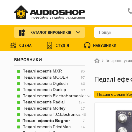
КАТАЛОГ ВИРОБНИКІВ
СЦЕНА
СТУДІЯ
НАВУШНИКИ
ВИРОБНИКИ
Гитарное уси
Педалі ефектів MXR
83
Педалі ефек
Педалі ефектів MOOER
97
Педалі ефектів Digitech
60
Педалі ефектів Dunlop
89
Педалі ефектів Bo
Педалі ефектів ElectroHarmonix
156
Педалі ефектів Radial
124
Педалі ефектів Morley
17
Педалі ефектів T.C.Electronics
48
Педалі ефектів Bogner
7
Педалі ефектів FriedMan
14