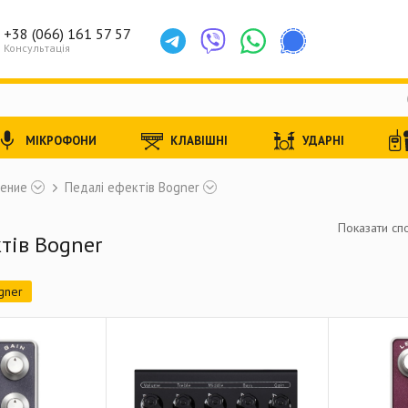
+38 (066) 161 57 57
Консультація
МІКРОФОНИ
КЛАВІШНІ
УДАРНІ
ление
Педалі ефектів Bogner
Показати спо
тів Bogner
gner