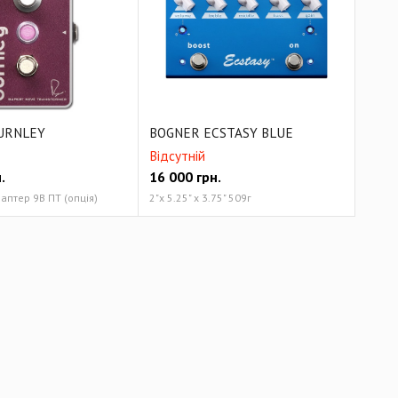
URNLEY
BOGNER ECSTASY BLUE
Відсутній
.
16 000
грн.
птер 9В ПТ (опція)
2"х 5.25" х 3.75" 509г