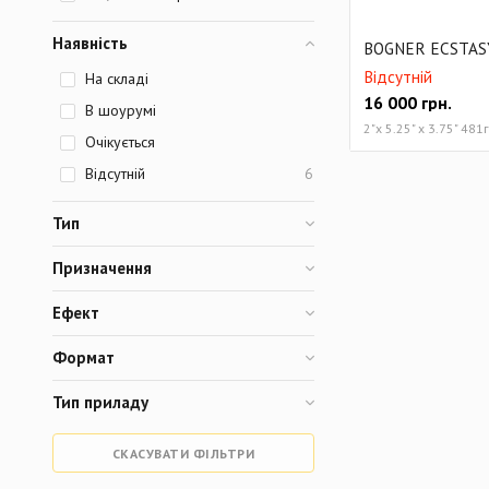
Наявність
BOGNER ECSTAS
Відсутній
На складі
16 000
грн.
В шоурумі
2"х 5.25" х 3.75" 481г
Очікується
Відсутній
6
Тип
Призначення
Ефект
Формат
Тип приладу
СКАСУВАТИ ФІЛЬТРИ