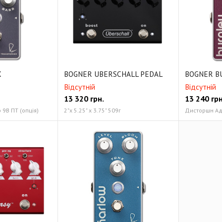
X
BOGNER UBERSCHALL PEDAL
BOGNER B
Відсутній
Відсутній
13 320
грн.
13 240
грн
9В ПТ (опція)
2"х 5.25" х 3.75" 509г
Дисторшн Ада