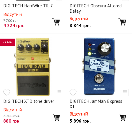
DIGITECH HardWire TR-7
DIGITECH Obscura Altered
Delay
Відсутній
Відсутній
7 700 грн.
4 224
грн.
8 844
грн.
-74%
DIGITECH XTD tone driver
DIGITECH JamMan Express
XT
Відсутній
Відсутній
3 388 грн.
880
грн.
5 896
грн.