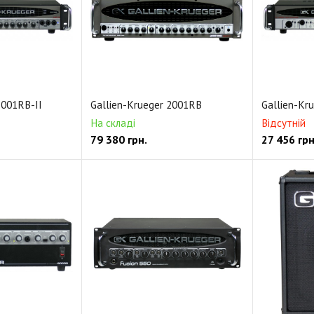
1001RB-II
Gallien-Krueger 2001RB
Gallien-Kr
На складі
Відсутній
79 380
грн.
27 456
грн