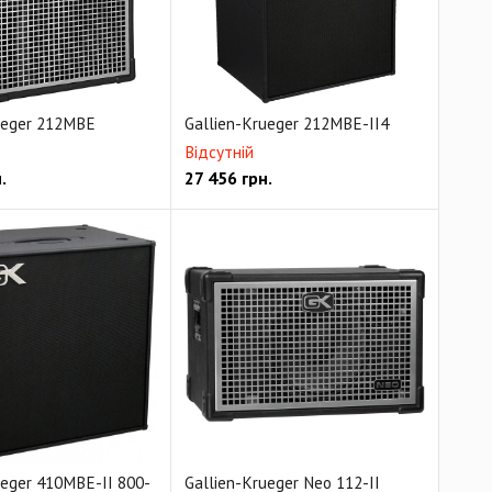
ueger 212MBE
Gallien-Krueger 212MBE-II4
Відсутній
.
27 456
грн.
ueger 410MBE-II 800-
Gallien-Krueger Neo 112-II