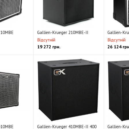
 210MBE
Gallien-Krueger 210MBE-II
Gallien-Kr
Відсутній
Відсутній
19 272
грн.
26 124
грн
 410MBE
Gallien-Krueger 410MBE-II 400
Gallien-Kr