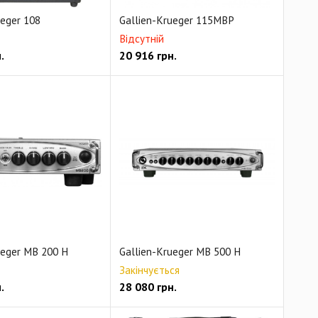
ueger 108
Gallien-Krueger 115MBP
Відсутній
.
20 916
грн.
ueger MB 200 H
Gallien-Krueger MB 500 H
Закінчується
.
28 080
грн.