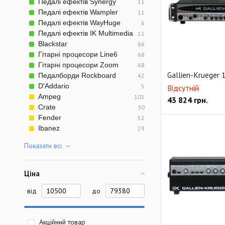
Педалі ефектів Synergy
11
Педалі ефектів Wampler
11
Педалі ефектів WayHuge
6
Педалі ефектів IK Multimedia
11
Blackstar
66
Гітарні процесори Line6
68
Гітарні процесори Zoom
68
Gallien-Krueger 
Педалборди Rockboard
42
D'Addario
5
Відсутній
Ampeg
101
43 824
грн.
Crate
30
Fender
52
Ibanez
29
Показати всi
Ціна
від
до
Акційний товар