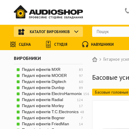
КАТАЛОГ ВИРОБНИКІВ
СЦЕНА
СТУДІЯ
НАВУШНИКИ
ВИРОБНИКИ
Гитарное уси
Педалі ефектів MXR
83
Басовые уси
Педалі ефектів MOOER
97
Педалі ефектів Digitech
60
Педалі ефектів Dunlop
89
Басовые головные 
Педалі ефектів ElectroHarmonix
156
Педалі ефектів Radial
124
Педалі ефектів Morley
17
Педалі ефектів T.C.Electronics
48
Педалі ефектів Bogner
7
Педалі ефектів FriedMan
14