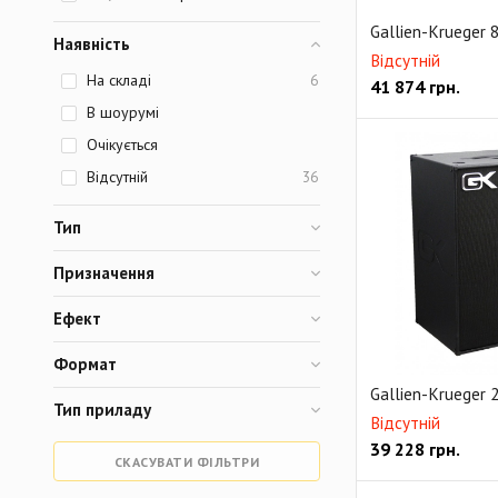
Gallien-Krueger
Наявність
Відсутній
На складі
6
41 874
грн.
В шоурумі
Очікується
Відсутній
36
Тип
Призначення
Ефект
Формат
Gallien-Krueger
Тип приладу
Відсутній
39 228
грн.
СКАСУВАТИ ФІЛЬТРИ