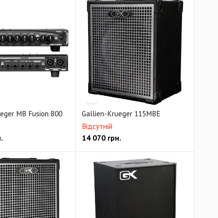
ueger MB Fusion 800
Gallien-Krueger 115MBE
Відсутній
.
14 070
грн.