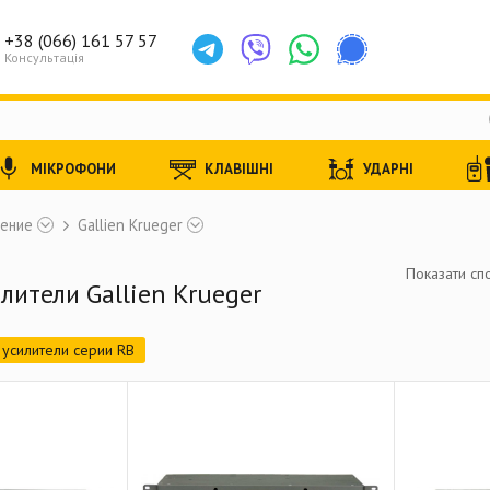
+38 (066) 161 57 57
Консультація
МІКРОФОНИ
КЛАВІШНІ
УДАРНІ
ление
Gallien Krueger
Показати спо
лители Gallien Krueger
усилители серии RB